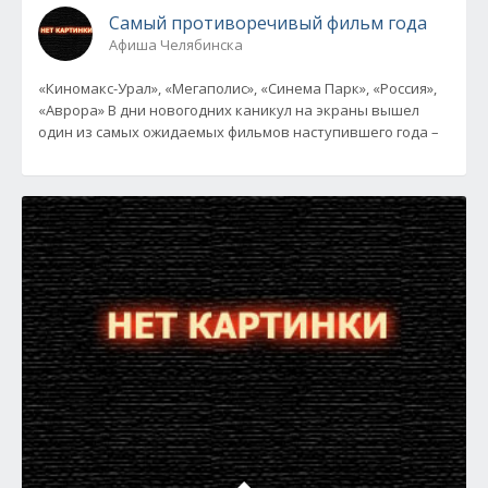
Самый противоречивый фильм года
Афиша Челябинска
«Киномакс-Урал», «Мегаполис», «Синема Парк», «Россия»,
«Аврора» В дни новогодних каникул на экраны вышел
один из самых ожидаемых фильмов наступившего года –