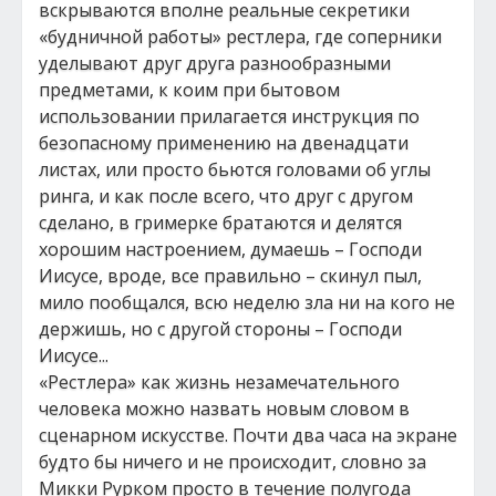
вскрываются вполне реальные секретики
«будничной работы» рестлера, где соперники
уделывают друг друга разнообразными
предметами, к коим при бытовом
использовании прилагается инструкция по
безопасному применению на двенадцати
листах, или просто бьются головами об углы
ринга, и как после всего, что друг с другом
сделано, в гримерке братаются и делятся
хорошим настроением, думаешь – Господи
Иисусе, вроде, все правильно – скинул пыл,
мило пообщался, всю неделю зла ни на кого не
держишь, но с другой стороны – Господи
Иисусе...
«Рестлера» как жизнь незамечательного
человека можно назвать новым словом в
сценарном искусстве. Почти два часа на экране
будто бы ничего и не происходит, словно за
Микки Рурком просто в течение полугода