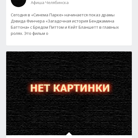
Афиша Челябинска
Сегодня в «Синема Парке» начинается показ драмы
Дэвида Финчера «Загадочная история Бенджамина
Баттона» с Бредом Питтом и Кейт Бланшетт в главных
ролях. Это фильм о