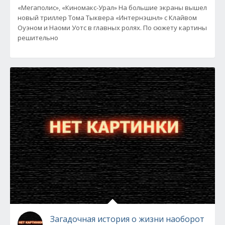
«Мегаполис», «Киномакс-Урал» На большие экраны вышел
новый триллер Тома Тыквера «Интернэшнл» с Клайвом
Оуэном и Наоми Уотс в главных ролях. По сюжету картины
решительно
Загадочная история о жизни наоборот