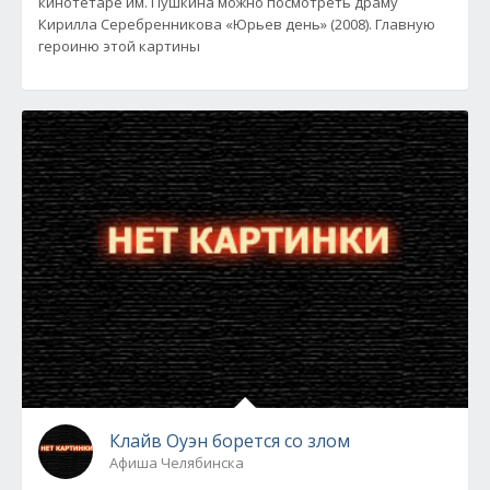
кинотетаре им. Пушкина можно посмотреть драму
Кирилла Серебренникова «Юрьев день» (2008). Главную
героиню этой картины
Клайв Оуэн борется со злом
Афиша Челябинска