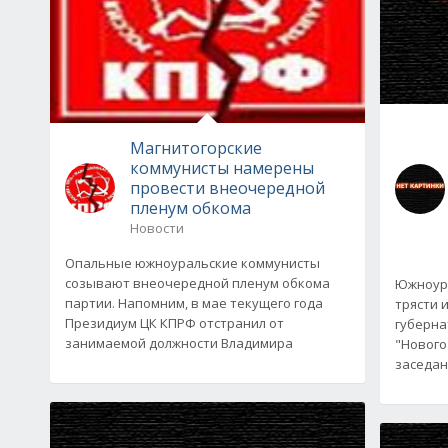
Магнитогорские
коммунисты намерены
провести внеочередной
пленум обкома
Новости
Опальные южноуральские коммунисты
созывают внеочередной пленум обкома
Южноур
партии. Напомним, в мае текущего года
трясти 
Президиум ЦК КПРФ отстранил от
губерна
занимаемой должности Владимира
"Нового
заседан