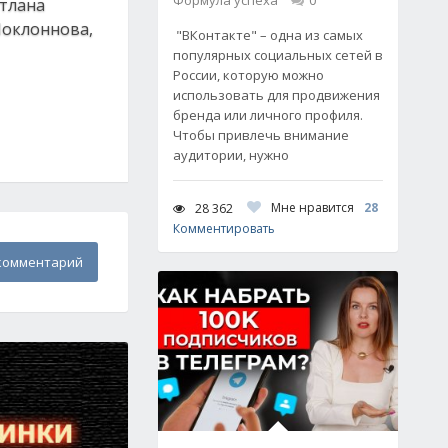
Формула успеха
0
етлана
Поклоннова,
"ВКонтакте" – одна из самых
популярных социальных сетей в
России, которую можно
использовать для продвижения
бренда или личного профиля.
Чтобы привлечь внимание
аудитории, нужно
Мне нравится
28
28 362
Комментировать
комментарий