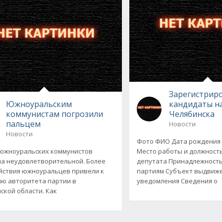
Зарегистрир
Южноуральским
кандидаты на
коммунистам погрозили
Челябинска
пальцем
Новости
Новости
Фото ФИО Дата рождения
южноуральских коммунистов
Место работы и должност
а неудовлетворительной. Более
депутата Принадлежность
ействия южноуральцев привели к
партиям Субъект выдвиже
ю авторитета партии в
уведомления Сведения о
ской области. Как