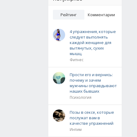
Рейтинг
Комментарии
4 упражнения, которые
следует выполнять
каждой женщине для
вытянутых, сухих
мышц.
Фитнес
Прости его и вернись:
почему и зачем
мужчины оправдывают
наших бывших
Психология
Позы в сексе, которые
послужат вам в
качестве упражнений
Интим