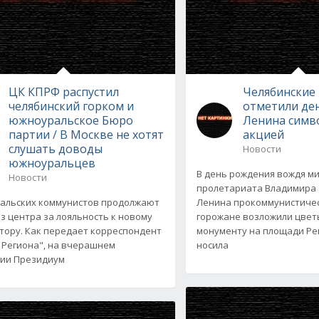
ЦК КПРФ распустил
Челябинские
челябинский горком и
отметили де
южноуральское Бюро
Ленина симв
партии / В Москве не хотят
акцией
слушать доводы
Новости
южноуральцев
В день рождения вождя м
Новости
пролетариата Владимира
альских коммунистов продолжают
Ленина прокоммунистиче
из центра за лояльность к новому
горожане возложили цветы
тору. Как передает корреспондент
монументу на площади Ре
 Региона", на вчерашнем
носила
ии Президиум