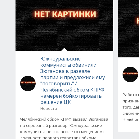
Южноуральские
коммунисты обвинили
Зюганова в развале
партии и предложили ему
"поговорить" /
Челябинский обком КПРФ
Работа 
намерен бойкотировать
признан
решение ЦК
того, д
Новости
снижени
Челябинский обком КПРФ вызвал Зюганова
Челябин
на серьезный разговор. Южноуральские
коммунисты, не согласные со смещением с
должности первого секретаря обкома