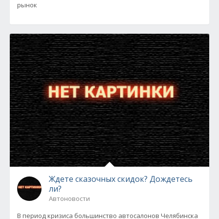
рынок
Ждете сказочных скидок? Дождетесь
ли?
Автоновости
В период кризиса большинство автосалонов Челябинска