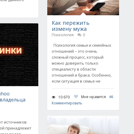
Как пережить
измену мужа
Психология
0
Психология семьи и семейных
отношений – это очень
сложный процесс, который
можно доверить только
специалисту в области
отношений и брака. Особенно,
если ситуация в семье не
ahoo
Мне нравится
46
10 670
 владельца
Комментировать
 от источников
рой принадлежит
arner ведет