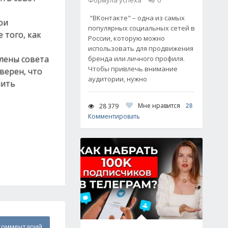
Формула успеха
0
"ВКонтакте" – одна из самых
ои
популярных социальных сетей в
 того, как
России, которую можно
использовать для продвижения
лены совета
бренда или личного профиля.
Чтобы привлечь внимание
верен, что
аудитории, нужно
чить
Мне нравится
28
28 379
Комментировать
комментарий