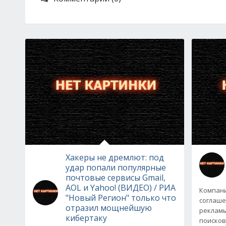
Хакеры не дремлют: под
удар попали популярные
почтовые сервисы Gmail,
AOL и Yahoo! (ВИДЕО) / РИА
Компани
"Новый Регион" только что
соглаше
отразил мощнейшую
рекламы
кибертаку
поисков