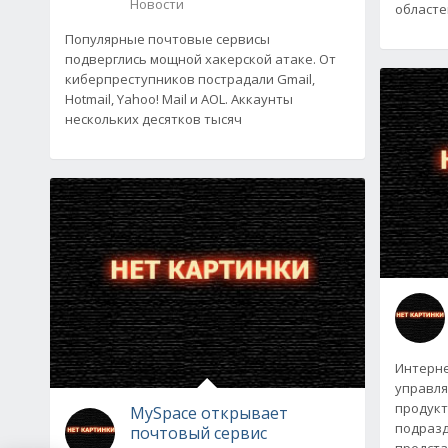
Новости
областе
Популярные почтовые сервисы
подверглись мощной хакерской атаке. От
киберпреступников пострадали Gmail,
Hotmail, Yahoo! Mail и AOL. Аккаунты
нескольких десятков тысяч
Интерне
управля
продукт
MySpace открывает
подразд
почтовый сервис
предста