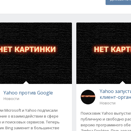
Yahoo запус
Yahoo против Google
клиент-орга
Новости
Новости
и Microsoft и Yahoo подписали
Поисковик Yahoo выпусти
ние о взаимодействии в сфере
публичную и свободно ра
 и поисковых сервисов. Теперь
версию программного обе
ик Bing заменит в большинстве
Zimbra Desktop. Пользова