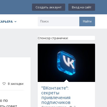
Создать аккаунт
Вход на сайт
КАРЬЕРА
Найти
Спонсор странички:
В закладки
"ВКонтакте":
секреты
привлечения
ю по
подписчиков
ить совет