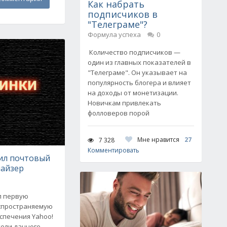
Как набрать
подписчиков в
"Телеграме"?
Формула успеха
0
Количество подписчиков —
один из главных показателей в
"Телеграме". Он указывает на
популярность блогера и влияет
на доходы от монетизации.
Новичкам привлекать
фолловеров порой
Мне нравится
27
7 328
Комментировать
тил почтовый
найзер
л первую
спространяемую
спечения Yahoo!
тели данного