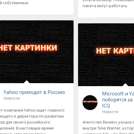
й собственные
пакета могут работать
Yahoo приходит в Россию
Microsoft и Y
Новости
поборятся за
ICQ
т-компания Yahoo ищет главного
Новости
ющего и директора по развитию
ов для своего российского
Агентство Reuters узнала
еления. В настоящее время
внутри Time Warner, кото
вительство поисковика
компания AOL, что Time W