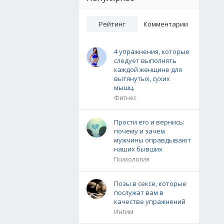
Рейтинг
Комментарии
4 упражнения, которые
следует выполнять
каждой женщине для
вытянутых, сухих
мышц.
Фитнес
Прости его и вернись:
почему и зачем
мужчины оправдывают
наших бывших
Психология
Позы в сексе, которые
послужат вам в
качестве упражнений
Интим