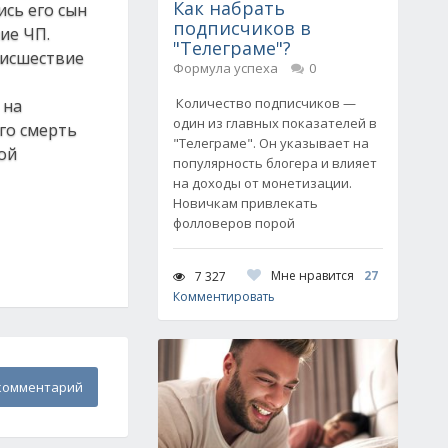
Как набрать
ись его сын
подписчиков в
ие ЧП.
"Телеграме"?
оисшествие
Формула успеха
0
Количество подписчиков —
 на
один из главных показателей в
го смерть
"Телеграме". Он указывает на
ой
популярность блогера и влияет
на доходы от монетизации.
Новичкам привлекать
фолловеров порой
Мне нравится
27
7 327
Комментировать
комментарий