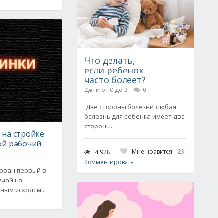
Что делать,
если ребенок
часто болеет?
Дети от 0 до 3
0
Две стороны болезни Любая
болезнь для ребенка имеет две
стороны.
 на стройке
ой рабочий
Мне нравится
23
4 928
Комментировать
рован первый в
учай на
ным исходом...