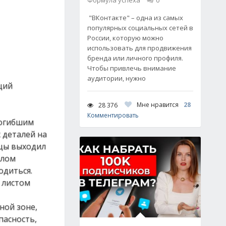
Формула успеха
0
"ВКонтакте" – одна из самых
популярных социальных сетей в
России, которую можно
использовать для продвижения
бренда или личного профиля.
Чтобы привлечь внимание
аудитории, нужно
ций
Мне нравится
28
28 376
Комментировать
Погибшим
 деталей на
ьцы выходил
олом
одиться.
м листом
ной зоне,
пасность,