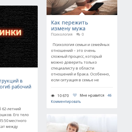
Как пережить
измену мужа
Психология
0
Психология семьи и семейных
отношений – это очень
сложный процесс, который
можно доверить только
специалисту в области
отношений и брака. Особенно,
если ситуация в семье не
трукций в
огиб рабочий
Мне нравится
46
10 670
Комментировать
 62-летний
шков. Его тело
15:50 местного
жат между