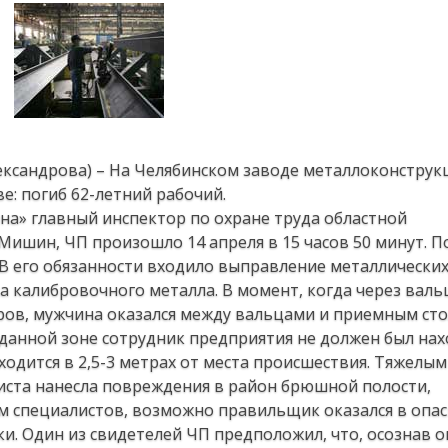
лександрова) – На Челябинском заводе металлоконструк
е: погиб 62-летний рабочий.
на» главный инспектор по охране труда областной
Мишин, ЧП произошло 14 апреля в 15 часов 50 минут. 
В его обязанности входило выправление металлических
а калибровочного металла. В момент, когда через вал
ов, мужчина оказался между вальцами и приемным ст
В данной зоне сотрудник предприятия не должен был нах
ходится в 2,5-3 метрах от места происшествия. Тяжелы
листа нанесла повреждения в район брюшной полости,
 специалистов, возможно правильщик оказался в опас
и. Один из свидетелей ЧП предположил, что, осознав о