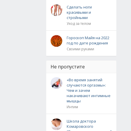
Сделать ноги
красивыми и
стройными
Уход за телом
Гороскоп Майя на 2022
год по дате рождения
Своими руками
Не пропустите
«Во время занятий
случаются оргазмы»:
Чем и зачем
накачивают интимные
мышцы
Интим
Школа доктора
Комаровского