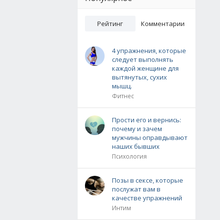
Рейтинг
Комментарии
4 упражнения, которые
следует выполнять
каждой женщине для
вытянутых, сухих
мышц.
Фитнес
Прости его и вернись:
почему и зачем
мужчины оправдывают
наших бывших
Психология
Позы в сексе, которые
послужат вам в
качестве упражнений
Интим