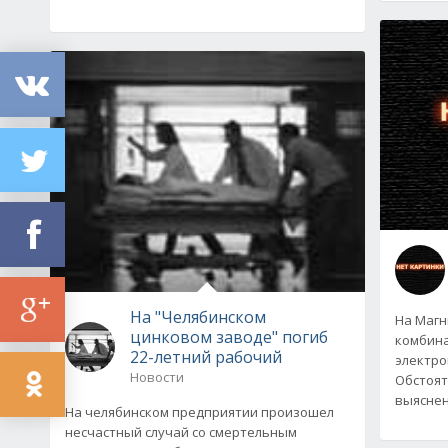
На "Челябинском
На Магн
цинковом заводе" погиб
комбина
22-летний рабочий
электро
Новости
Обстоят
выяснен
На челябинском предприятии произошел
несчастный случай со смертельным