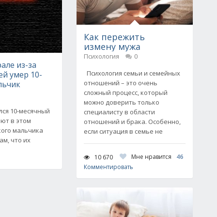
Как пережить
измену мужа
Психология
0
але из-за
Психология семьи и семейных
й умер 10-
отношений – это очень
льчик
сложный процесс, который
можно доверить только
лся 10-месячный
специалисту в области
ют в этом
отношений и брака. Особенно,
кого мальчика
если ситуация в семье не
м, что их
Мне нравится
46
10 670
Комментировать