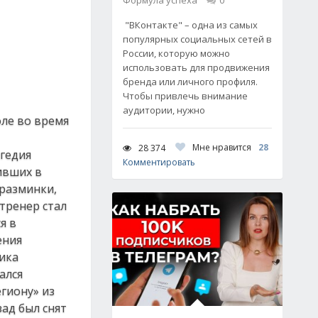
Формула успеха
0
"ВКонтакте" – одна из самых
популярных социальных сетей в
России, которую можно
использовать для продвижения
бренда или личного профиля.
Чтобы привлечь внимание
аудитории, нужно
оле во время
Мне нравится
28
28 374
агедия
Комментировать
дивших в
 разминки,
тренер стал
я в
ения
чика
ался
егиону» из
зад был снят