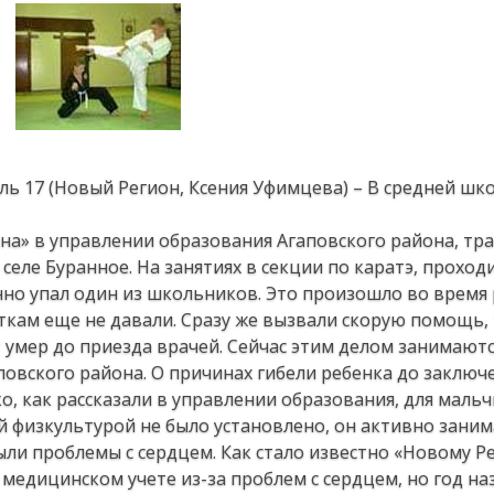
ль 17 (Новый Регион, Ксения Уфимцева) – В средней шк
на» в управлении образования Агаповского района, тр
 селе Буранное. На занятиях в секции по каратэ, прохо
нно упал один из школьников. Это произошло во время
ткам еще не давали. Сразу же вызвали скорую помощь, 
умер до приезда врачей. Сейчас этим делом занимаютс
овского района. О причинах гибели ребенка до заключ
о, как рассказали в управлении образования, для маль
 физкультурой не было установлено, он активно заним
были проблемы с сердцем. Как стало известно «Новому Р
медицинском учете из-за проблем с сердцем, но год на