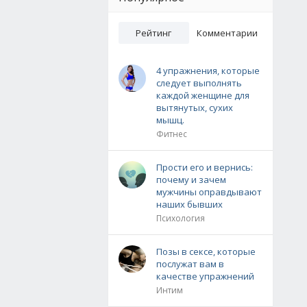
Рейтинг
Комментарии
4 упражнения, которые
следует выполнять
каждой женщине для
вытянутых, сухих
мышц.
Фитнес
Прости его и вернись:
почему и зачем
мужчины оправдывают
наших бывших
Психология
Позы в сексе, которые
послужат вам в
качестве упражнений
Интим