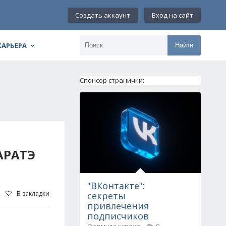
Создать аккаунт
Вход на сайт
КАРЬЕРА
Найти
Спонсор странички:
АРАТЭ
"ВКонтакте":
В закладки
секреты
привлечения
подписчиков