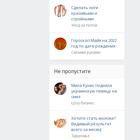
Сделать ноги
красивыми и
стройными
Уход за телом
Гороскоп Майя на 2022
год по дате рождения
Своими руками
Не пропустите
Мила Кунис подняла
украинскую певицу на
смех
Шоу-бизнес
Хотите стать моложе?
Видимый результат
всего за месяц!
Здоровье