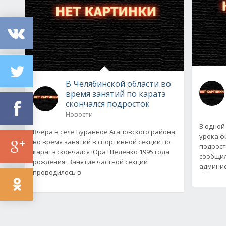
В Челябинской области во
время занятий по каратэ
скончался подросток
Новости
В одной
Вчера в селе Буранное Агаповского района
урока ф
во время занятий в спортивной секции по
подрост
каратэ скончался Юра Шеденко 1995 года
сообщил
рождения. Занятие частной секции
админис
проводилось в