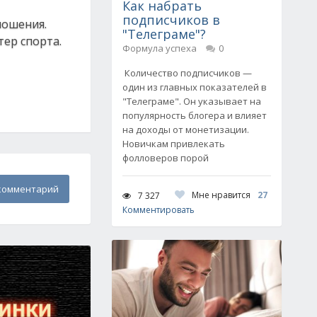
Как набрать
подписчиков в
ношения.
"Телеграме"?
ер спорта.
Формула успеха
0
Количество подписчиков —
один из главных показателей в
"Телеграме". Он указывает на
популярность блогера и влияет
на доходы от монетизации.
Новичкам привлекать
фолловеров порой
комментарий
Мне нравится
27
7 327
Комментировать