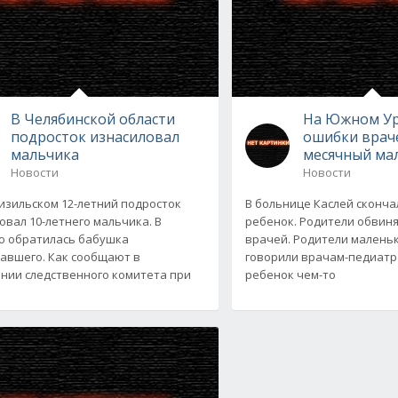
В Челябинской области
На Южном Ур
подросток изнасиловал
ошибки враче
мальчика
месячный ма
Новости
Новости
Кизильском 12-летний подросток
В больнице Каслей сконча
овал 10-летнего мальчика. В
ребенок. Родители обвиня
 обратилась бабушка
врачей. Родители малень
авшего. Как сообщают в
говорили врачам-педиатра
нии следственного комитета при
ребенок чем-то