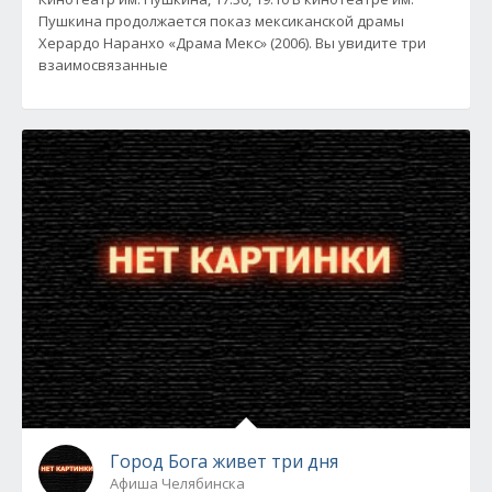
Пушкина продолжается показ мексиканской драмы
Херардо Наранхо «Драма Мекс» (2006). Вы увидите три
взаимосвязанные
Город Бога живет три дня
Афиша Челябинска