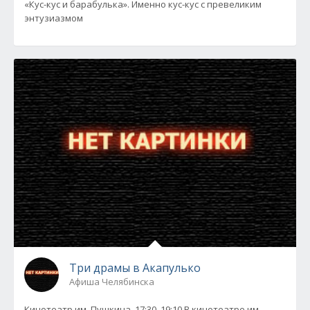
«Кус-кус и барабулька». Именно кус-кус с превеликим
энтузиазмом
Три драмы в Акапулько
Афиша Челябинска
Кинотеатр им. Пушкина, 17:30, 19:10 В кинотеатре им.