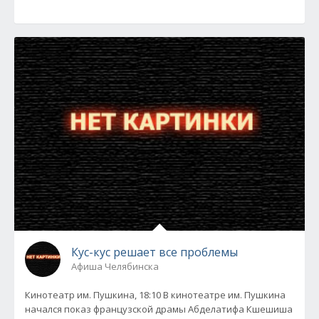
Кус-кус решает все проблемы
Афиша Челябинска
Кинотеатр им. Пушкина, 18:10 В кинотеатре им. Пушкина
начался показ французской драмы Абделатифа Кшешиша