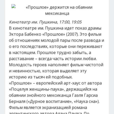
Кинотеатр им. Пушкина, 17:00, 19:05
В кинотеатре им. Пушкина идет показ драмы
Эктора Бабенко «Прошлое» (2007). Это фильм
об отношениях молодой пары после развода и
о его последствиях, которые они переживают
в настоящем. Прошлое трудно забыть, а
расставание – всегда часть истории любви.
Молодость героев наполняет фильм чистотой
и невинностью, которая выделяет эту
историю из тысяч ей подобных.
«Прошлое» – европейский арт-хаус от автора
«Поцелуя женщины-паука», держащийся на
обаянии знойного мексиканца Гаэля Гарсиа
Берналя («Дурное воспитание», «Наука сна»).
Фильм является экранизацией романа
аргентинского автора Алана Паулса. По