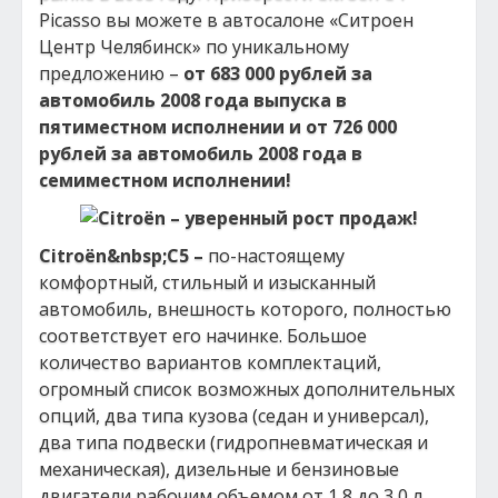
Picasso вы можете в автосалоне «Ситроен
Центр Челябинск» по уникальному
предложению –
от 683 000 рублей за
автомобиль 2008 года выпуска в
пятиместном исполнении и от 726 000
рублей за автомобиль 2008 года в
семиместном исполнении!
Citro
ё
n
&nbsp;
C
5 –
по-настоящему
комфортный, стильный и изысканный
автомобиль, внешность которого, полностью
соответствует его начинке. Большое
количество вариантов комплектаций,
огромный список возможных дополнительных
опций, два типа кузова (седан и универсал),
два типа подвески (гидропневматическая и
механическая), дизельные и бензиновые
двигатели рабочим объемом от 1,8 до 3,0 л,