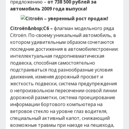
предложению –
от 738 500 рублей за
автомобиль 2009 года выпуска!
Citro
ё
n
&nbsp;
C
6 –
флагман модельного ряда
Citroёn. По-своему уникальный автомобиль, в
котором удивительным образом сочетаются
последние достижения в автомобилестроении:
интеллектуальная гидропневматическая
подвеска, способная самостоятельно
подстраиваться под разнообразные условия
движения, изменяя дорожный просвет и
жесткость подвески, система предупреждения
о непроизвольном пересечении осевой линии
дорожной разметки, система проецирование
информации бортового компьютера на
ветровое стекло на уровне глаз водителя,
специальный активный капот, снижающий
возможные травмы при наезде на пешехода,