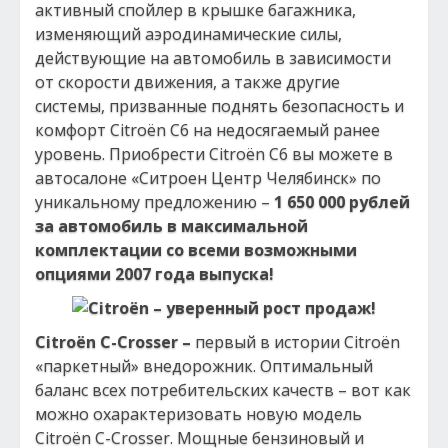
активный спойлер в крышке багажника,
изменяющий аэродинамические силы,
действующие на автомобиль в зависимости
от скорости движения, а также другие
системы, призванные поднять безопасность и
комфорт Citroёn C6 на недосягаемый ранее
уровень. Приобрести Citroёn C6 вы можете в
автосалоне «Ситроен Центр Челябинск» по
уникальному предложению –
1 650 000 рублей
за автомобиль в максимальной
комплектации со всеми возможными
опциями 2007 года выпуска!
Citroёn
C
-
Crosser
–
первый в истории Citroёn
«паркетный» внедорожник. Оптимальный
баланс всех потребительских качеств – вот как
можно охарактеризовать новую модель
Citroёn C-Crosser. Мощные бензиновый и