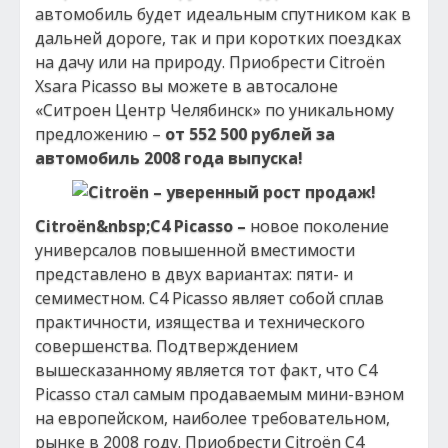
автомобиль будет идеальным спутником как в
дальней дороге, так и при коротких поездках
на дачу или на природу. Приобрести Citroёn
Xsara Picasso вы можете в автосалоне
«Ситроен Центр Челябинск» по уникальному
предложению –
от 552 500 рублей за
автомобиль 2008 года выпуска!
Citro
ё
n
&nbsp;
C
4
Picasso
–
новое поколение
универсалов повышенной вместимости
представлено в двух вариантах: пяти- и
семиместном. C4 Picasso являет собой сплав
практичности, изящества и технического
совершенства. Подтверждением
вышесказанному является тот факт, что C4
Picasso стал самым продаваемым мини-вэном
на европейском, наиболее требовательном,
рынке в 2008 году. Приобрести Citroёn С4