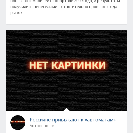
новых автомобилей в I квартале 2009 года, и результаты
получились невеселыми – относительно прошлого года
рынок
Россияне привыкают к «автоматам»
Автоновости