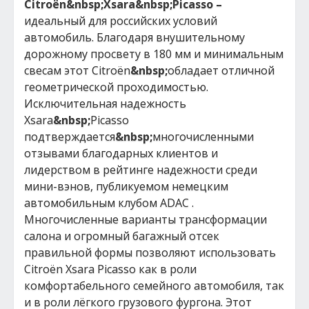
Citro
ё
n
&nbsp;
Xsara
&nbsp;
Picasso
–
идеальный для российских условий
автомобиль. Благодаря внушительному
дорожному просвету в 180 мм и минимальным
свесам этот Citroёn
&nbsp;
обладает отличной
геометрической проходимостью.
Исключительная надежность
Xsara
&nbsp;
Picasso
подтверждается
&nbsp;
многочисленными
отзывами благодарных клиентов и
лидерством в рейтинге надежности среди
мини-вэнов, публикуемом немецким
автомобильным клубом ADAC .
Многочисленные варианты трансформации
салона и огромный багажный отсек
правильной формы позволяют использовать
Citroёn Xsara Picasso как в роли
комфортабельного семейного автомобиля, так
и в роли лёгкого грузового фургона. Этот