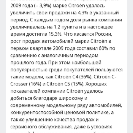
2009 года (– 3,9%) марке Citroёn удалось
увеличить свои продажи на 4,3% в указанный
период. С каждым годом доля рынка компании
увеличивалась на 1,2 пункта и в настоящее
время достигла 15,3%. Что касается России,
рост продаж автомобилей марки Сitroёn в
первом квартале 2009 года составил 60% по
сравнению с аналогичным периодом
прошлого года. При этом наибольшей
популярностью среди покупателей пользуются
такие модели, как Сitroёn С4 (36%), Сitroёn C-
Сrosser (16%) и Сitroёn C5 (15%). Хороших
показателей компании Citroёn удалось
добиться благодаря широкому и
современному модельному ряду автомобилей,
конкурентоспособной ценовой политике, а
также улучшению качества продаж и
сервисного обслуживания, даже в условиях