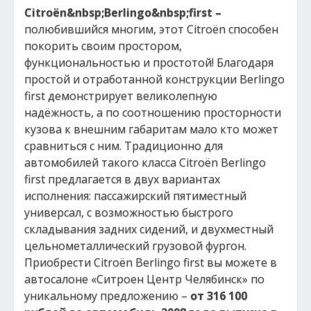
Citro
ё
n
&nbsp;
Berlingo
&nbsp;
first
–
полюбившийся многим, этот Citroёn способен
покорить своим простором,
функциональностью и простотой! Благодаря
простой и отработанной конструкции Berlingo
first демонстрирует великолепную
надёжность, а по соотношению просторности
кузова к внешним габаритам мало кто может
сравниться с ним. Традиционно для
автомобилей такого класса Citroёn Berlingo
first предлагается в двух вариантах
исполнения: пассажирский пятиместный
универсал, с возможностью быстрого
складывания задних сидений, и двухместный
цельнометаллический грузовой фургон.
Приобрести Citroёn Berlingo first вы можете в
автосалоне «Ситроен Центр Челябинск» по
уникальному предложению –
от 316 100