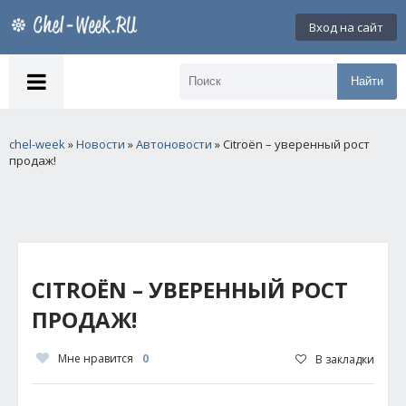
Вход на сайт
Найти
chel-week
»
Новости
»
Автоновости
» Сitroёn – уверенный рост
продаж!
СITROЁN – УВЕРЕННЫЙ РОСТ
ПРОДАЖ!
Мне нравится
0
В закладки