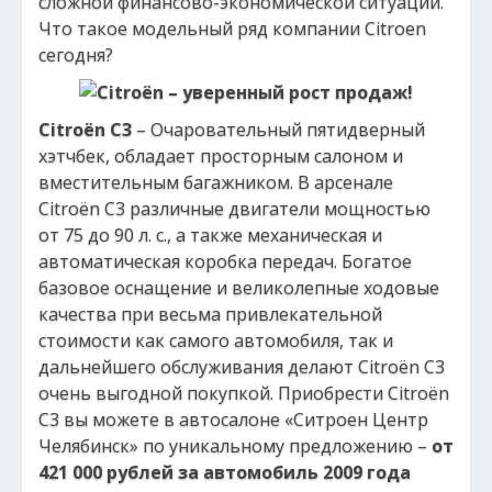
сложной финансово-экономической ситуации.
Что такое модельный ряд компании Citroen
сегодня?
Citroёn С3
– Очаровательный пятидверный
хэтчбек, обладает просторным салоном и
вместительным багажником. В арсенале
Citroёn С3 различные двигатели мощностью
от 75 до 90 л. с., а также механическая и
автоматическая коробка передач. Богатое
базовое оснащение и великолепные ходовые
качества при весьма привлекательной
стоимости как самого автомобиля, так и
дальнейшего обслуживания делают Citroёn С3
очень выгодной покупкой. Приобрести Citroёn
С3 вы можете в автосалоне «Ситроен Центр
Челябинск» по уникальному предложению –
от
421 000 рублей за автомобиль 2009 года