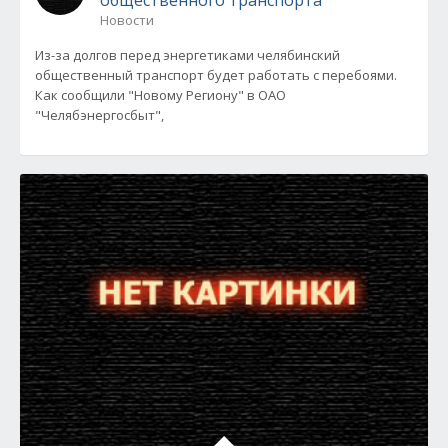
общественного транспорта
Новости
Из-за долгов перед энергетиками челябинский
общественный транспорт будет работать с перебоями.
Как сообщили "Новому Региону" в ОАО
"Челябэнергосбыт",