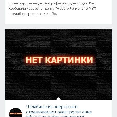
транспорт перейдет на график выходного дня. Как
сообщили корреспонденту "Нового Региона" в МУП
"Челябгортранс", 31 декабря
Челябинские энергетики
ограничивают электропитание