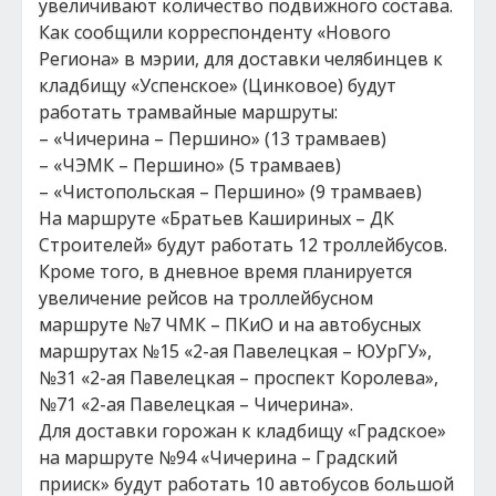
увеличивают количество подвижного состава.
Как сообщили корреспонденту «Нового
Региона» в мэрии, для доставки челябинцев к
кладбищу «Успенское» (Цинковое) будут
работать трамвайные маршруты:
– «Чичерина – Першино» (13 трамваев)
– «ЧЭМК – Першино» (5 трамваев)
– «Чистопольская – Першино» (9 трамваев)
На маршруте «Братьев Кашириных – ДК
Строителей» будут работать 12 троллейбусов.
Кроме того, в дневное время планируется
увеличение рейсов на троллейбусном
маршруте №7 ЧМК – ПКиО и на автобусных
маршрутах №15 «2-ая Павелецкая – ЮУрГУ»,
№31 «2-ая Павелецкая – проспект Королева»,
№71 «2-ая Павелецкая – Чичерина».
Для доставки горожан к кладбищу «Градское»
на маршруте №94 «Чичерина – Градский
прииск» будут работать 10 автобусов большой