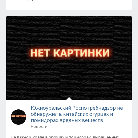
Южноуральский Роспотребнадзор не
обнаружил в китайских огурцах и
помидорах вредных веществ
Новости
На Южном Урале в огурцах и помидорах, выращенных