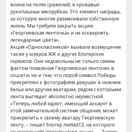
воина на полях сражений, в кровавых
рукопашных мясорубках. Это элемент награды,
за которую многие разменивали собственную
жизнь. Мы требуем закрыть акцию
«Георгиевская ленточка» и не осквернять
легендарные цвета».
Акция «Одноклассников» вызвала возмущение
также у юзеров ЖЖ и других блогерских
сервисов. Они недовольны не только самим
фактом появления Георгиевских ленточек в
соцсети, но и тем, что порой символ Победы
прикреплен к фотографиям девушек в нижнем
белье или другим аватарам, рядом с которыми
лента выглядит абсолютно неуместной.
«Теперь любой идиот, имеющий аккаунт в
этой замечательной системе общения, может
прикрепить к своему аватару Георгиевскую
ленту, – пишет блогер melted13, на которого
ссылается сайт противников акции. – ...Теперь