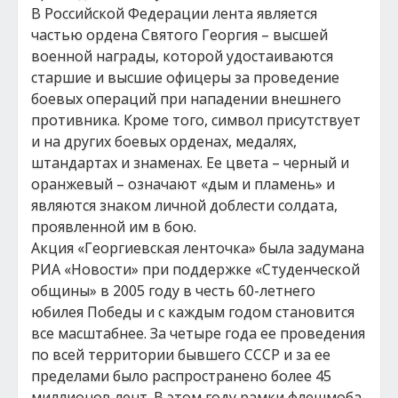
В Российской Федерации лента является
частью ордена Святого Георгия – высшей
военной награды, которой удостаиваются
старшие и высшие офицеры за проведение
боевых операций при нападении внешнего
противника. Кроме того, символ присутствует
и на других боевых орденах, медалях,
штандартах и знаменах. Ее цвета – черный и
оранжевый – означают «дым и пламень» и
являются знаком личной доблести солдата,
проявленной им в бою.
Акция «Георгиевская ленточка» была задумана
РИА «Новости» при поддержке «Студенческой
общины» в 2005 году в честь 60-летнего
юбилея Победы и с каждым годом становится
все масштабнее. За четыре года ее проведения
по всей территории бывшего СССР и за ее
пределами было распространено более 45
миллионов лент. В этом году рамки флешмоба