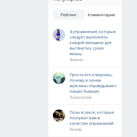
Рейтинг
Комментарии
4 упражнения, которые
следует выполнять
каждой женщине для
вытянутых, сухих
мышц.
Фитнес
Прости его и вернись:
почему и зачем
мужчины оправдывают
наших бывших
Психология
Позы в сексе, которые
послужат вам в
качестве упражнений
Интим