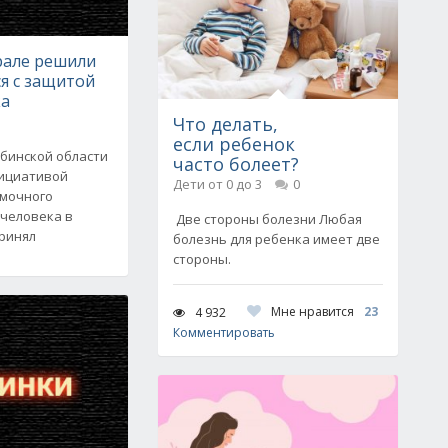
але решили
я с защитой
ка
Что делать,
если ребенок
бинской области
часто болеет?
нициативой
Дети от 0 до 3
0
омочного
 человека в
Две стороны болезни Любая
принял
болезнь для ребенка имеет две
стороны.
Мне нравится
23
4 932
Комментировать