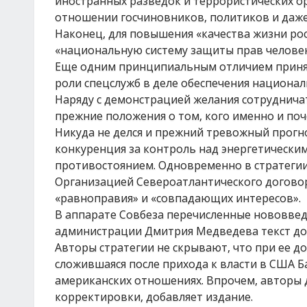
иностранных разведок и террористических о
отношении госчиновников, политиков и даже
Наконец, для повышения «качества жизни ро
«национальную систему защиты прав человек
Еще одним принципиальным отличием принято
роли спецслужб в деле обеспечения национал
Наряду с демонстрацией желания сотруднича
прежние положения о том, кого именно и по
Никуда не делся и прежний тревожный прогно
конкуренция за контроль над энергетически
противостоянием. Одновременно в стратегии 
Организацией Североатлантического договора
«равноправия» и «совпадающих интересов».
В аппарате Совбеза перечисленные нововве
администрации Дмитрия Медведева текст до
Авторы стратегии не скрывают, что при ее д
сложившаяся после прихода к власти в США Б
американских отношениях. Впрочем, авторы 
корректировки, добавляет издание.