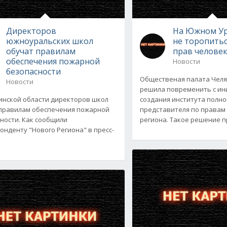
Директоров
На Южном Ур
южноуральских школ
не торопитьс
обучат правилам
прав челове
обеспечения пожарной
Новости
безопасности
Общественая палата Челя
Новости
решила повременить с и
инской области директоров школ
создания института полн
правилам обеспечения пожарной
представителя по правам
ности. Как сообщили
региона. Такое решение 
онденту "Нового Региона" в пресс-