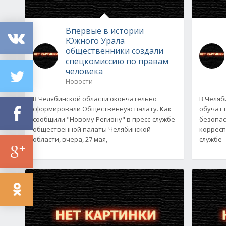
Впервые в истории
Южного Урала
общественники создали
спецкомиссию по правам
человека
Новости
В Челябинской области окончательно
В Челяб
сформировали Общественную палату. Как
обучат 
сообщили "Новому Региону" в пресс-службе
безопас
общественной палаты Челябинской
корресп
области, вчера, 27 мая,
службе