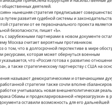
рганизаций причислена коррупция и насильственные де
 общественных деятелей.
ссиян» нынешняя стратегия предписывает совершенств
а путем развития судебной системы и законодательств
й стратегии от ее первоначального проекта является
ьной безопасности, пишет «Ъ».
ть с зарубежными партнерами в новом документе оста
чему Москва считает вероятным противником.
з о том, что в долгосрочной перспективе в мире обост
ми ресурсами, которая может обернуться военным
указывается, что «Россия готова к развитию отношени
», а также стратегическому партнерству с США на осн
дения называют демократическими и отвечающими духу
работанной стратегии также сочли вполне сбалансиро
оработке учитывалась новая внешнеполитическая реаль
арака Обамы и продекларированной «перезагрузки» в р
документа оставили возможность для его дальнейшей