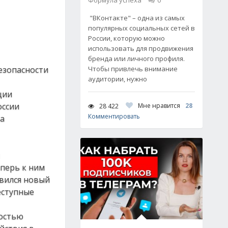
Формула успеха
0
"ВКонтакте" – одна из самых
популярных социальных сетей в
России, которую можно
использовать для продвижения
бренда или личного профиля.
езопасности
Чтобы привлечь внимание
аудитории, нужно
ции
оссии
Мне нравится
28
28 422
Комментировать
та
еперь к ним
явился новый
еступные
ностью