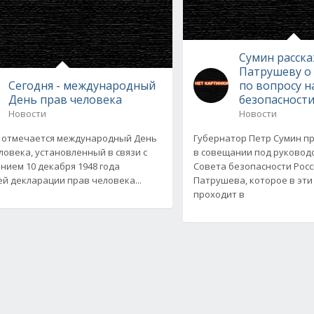
Сумин расск
Патрушеву о 
Сегодня - международный
по вопросу 
День прав человека
безопасност
Новости
Новости
 отмечается международный День
Губернатор Петр Сумин п
ловека, установленный в связи с
в совещании под руковод
нием 10 декабря 1948 года
Совета безопасности Рос
й декларации прав человека...
Патрушева, которое в эт
проходит в