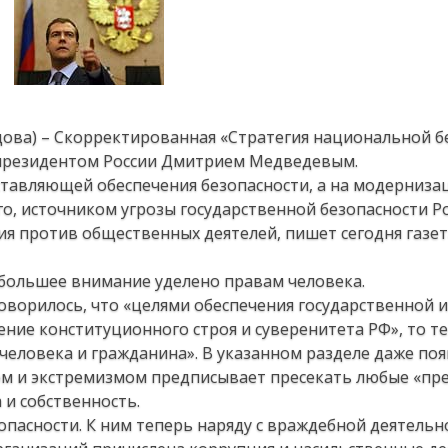
дова) – Скорректированная «Стратегия национальной б
 президентом России Дмитрием Медведевым.
оставляющей обеспечения безопасности, а на модерниза
го, источником угрозы государственной безопасности Р
ия против общественных деятелей, пишет сегодня газе
 большее внимание уделено правам человека.
говорилось, что «целями обеспечения государственной и
ние конституционного строя и суверенитета РФ», то т
человека и гражданина». В указанном разделе даже по
ом и экстремизмом предписывает пресекать любые «пр
 и собственность.
опасности. К ним теперь наряду с враждебной деятель