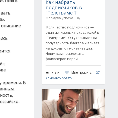
йствия в
Как набрать
подписчиков в
"Телеграме"?
овать
Формула успеха
0
а».
 описание
Количество подписчиков —
один из главных показателей в
лись
"Телеграме". Он указывает на
популярность блогера и влияет
на доходы от монетизации.
рится
Новичкам привлекать
фолловеров порой
й с
ове
Мне нравится
27
7 335
Комментировать
 времени. В
ванным.
ность,
оссийско-