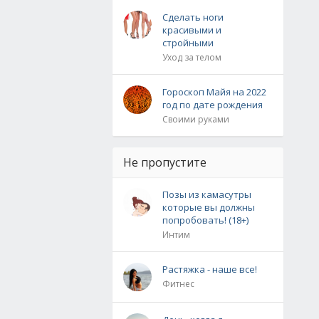
Сделать ноги
красивыми и
стройными
Уход за телом
Гороскоп Майя на 2022
год по дате рождения
Своими руками
Не пропустите
Позы из камасутры
которые вы должны
попробовать! (18+)
Интим
Растяжка - наше все!
Фитнес