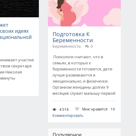
ажет
своих идеях
Подготовка К
национальной
Беременности
и
Беременность
0
Психологи считают, что в
ринимает участие
семьях, в которых к
ством секретаря
беременности готовятся, дети
сии Николая
лучше развиваются и
и минуты
эмоционально, и физически.
Организм женщины долгих 9
месяцев служит малышу первой
Мне нравится
18
4 516
Комментировать
Популярное