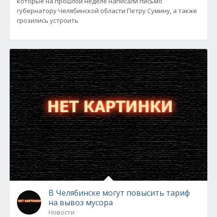
которые на прошлой неделе написали письмо
губернатору Челябинской области Петру Сумину, а также
грозились устроить
В Челябинске могут повысить тариф
на вывоз мусора
Новости