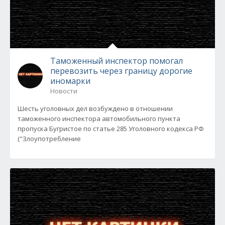
Таможенный инспектор помогал
перевозить через границу дорогие
иномарки
Новости
Шесть уголовных дел возбуждено в отношении
таможенного инспектора автомобильного пункта
пропуска Бугристое по статье 285 Уголовного кодекса РФ
("Злоупотребление