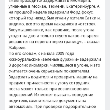
«Нам приходится задерживать иномарки,
угнанные в Москве, Тюмени, Екатеринбурге. А
на прошлой неделе задержали Форд фокус,
который год назад был угнан у жителя Сатки и,
видимо, все это время находился в «отстое».
Злоумышленники, как правило, после угона
уходят на дно и только спустя какое-то время
решаются на перегон через границу», – сказал
Жабреев.
По его словам, с начала 2009 года
южноуральские «зеленые фуражки» задержали
3 дорогих иномарки, числящиеся в угоне, и это
считается очень серьезным показателем.
Задержать водителя и проверить машину на
предмет причастности к угону сотрудник
поста может только при возникновении
подозрений. Их может вызвать поведение
водителя, сомнительные документы на
автомобиль. При проверке подозрительное