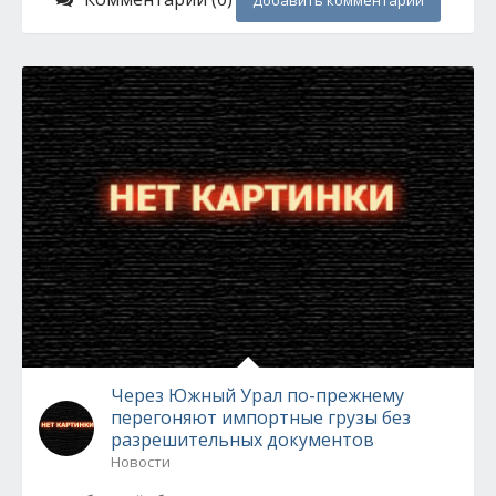
Добавить комментарий
Через Южный Урал по-прежнему
перегоняют импортные грузы без
разрешительных документов
Новости