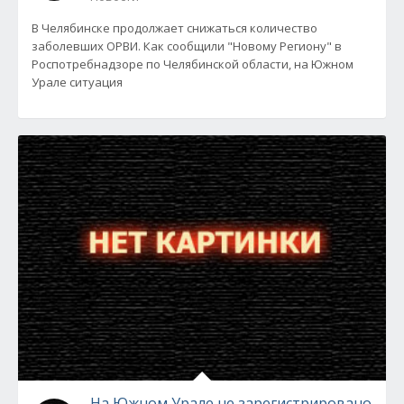
В Челябинске продолжает снижаться количество
заболевших ОРВИ. Как сообщили "Новому Региону" в
Роспотребнадзоре по Челябинской области, на Южном
Урале ситуация
На Южном Урале не зарегистрировано