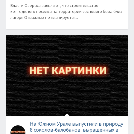
Власти Озерска заявляют, что строительство
коттеджного поселка на территории соснового бора близ
лагеря Отважных не планируется...
На Южном Урале выпустили в природу
8 соколов-балобанов, выращенных в