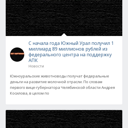
С начала года Южный Урал получил 1
миллиард 89 миллионов рублей из
федерального центра на поддержку
АПК
Новости
Южноуральские животноводы получат федеральные
деньги на развитие молочной отрасли. По словам
первого вице-губернатора Челябинской области Андрея
Косилова, в целом по