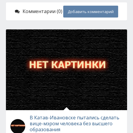
Комментарии (0)
Добавить комментарий
В Катав-Ивановске пытались сделать
вице-мэром человека без высшего
образования