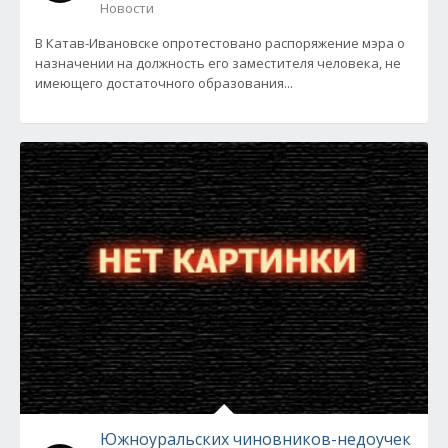
Новости
В Катав-Ивановске опротестовано распоряжение мэра о
назначении на должность его заместителя человека, не
имеющего достаточного образования...
Южноуральских чиновников-недоучек