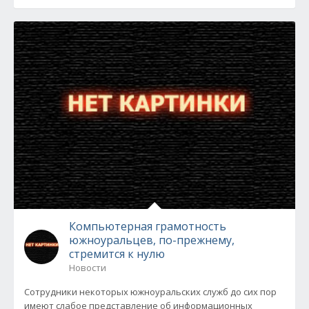
Компьютерная грамотность
южноуральцев, по-прежнему,
стремится к нулю
Новости
Сотрудники некоторых южноуральских служб до сих пор
имеют слабое представление об информационных