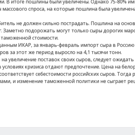
. В итоге пошлины были увеличены. Однако 75-80% им
ы массового спроса, на которые пошлина была увеличен
битель не должен сильно пострадать. Пошлина на осн
кг. Заметно подорожать могут только сыры дорогих мар
т таможенной стоимости.
данным ИКАР, за январь-февраль импорт сыра в Россию 
ров за этот же период выросло на 4,1 тысячи тонн.
о на увеличение поставок своих сыров, следует ожидать
 условиях кризиса отдают предпочтение. Цена на бело
соответствует себестоимости российских сыров. Тогда 
емами, и изменение таможенной политики не сыграет 