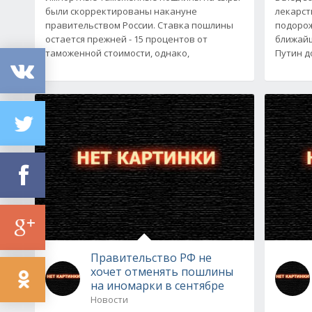
были скорректированы накануне
лекарст
правительством России. Ставка пошлины
подорож
остается прежней - 15 процентов от
ближай
таможенной стоимости, однако,
Путин д
Правительство РФ не
хочет отменять пошлины
на иномарки в сентябре
Новости