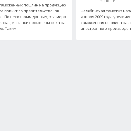
Новости
таможенных пошлин на продукцию
ка повысило правительство РФ
Челябинская таможня напо
е. По некоторым данным, эта мера
января 2009 года увеличи
нная, и ставки повышены пока на
таможенная пошлина на 
ев. Таким
иностранного производств