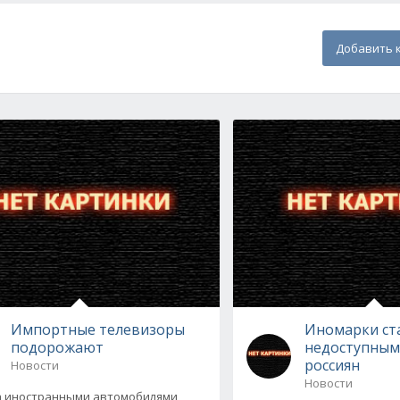
Добавить 
Импортные телевизоры
Иномарки ст
подорожают
недоступным
россиян
Новости
Новости
а иностранными автомобилями