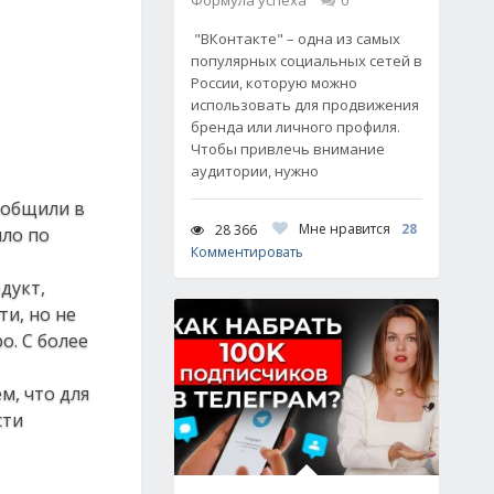
Формула успеха
0
"ВКонтакте" – одна из самых
популярных социальных сетей в
России, которую можно
использовать для продвижения
бренда или личного профиля.
Чтобы привлечь внимание
аудитории, нужно
ообщили в
Мне нравится
28
28 366
ло по
Комментировать
дукт,
и, но не
о. С более
м, что для
сти