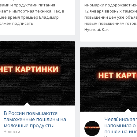
вами и продуктами питания
Иномарки подорожают из-
ает и импортная техника. Так, в
12 января ввозных тамож
шее время премьер Владимир
повышении цен уже объяви
олжен подписать
новым повышениям готовят
Hyundai. Как
В России повышаются
таможенные пошлины на
Челябинская
молочные продукты
напомнила о
пошли на ин
Новости