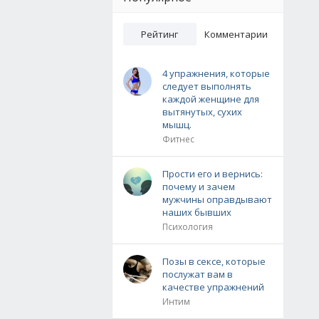
Рейтинг
Комментарии
4 упражнения, которые
следует выполнять
каждой женщине для
вытянутых, сухих
мышц.
Фитнес
Прости его и вернись:
почему и зачем
мужчины оправдывают
наших бывших
Психология
Позы в сексе, которые
послужат вам в
качестве упражнений
Интим