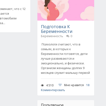
минает, что с 12
вается
автомобили
а...
Подготовка К
Беременности
Беременность
0
Психологи считают, что в
семьях, в которых к
беременности готовятся, дети
лучше развиваются и
эмоционально, и физически.
Организм женщины долгих 9
месяцев служит малышу первой
Мне нравится
18
4 510
Комментировать
Популярное