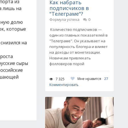
порта из
Как набрать
подписчиков в
а лишь на
"Телеграме"?
Формула успеха
0
овную долю
ок, которые
Количество подписчиков —
один из главных показателей в
"Телеграме". Он указывает на
снизился на
популярность блогера и влияет
на доходы от монетизации.
 роста
Новичкам привлекать
русские сыры
фолловеров порой
российские
решающей
Мне нравится
27
7 325
Комментировать