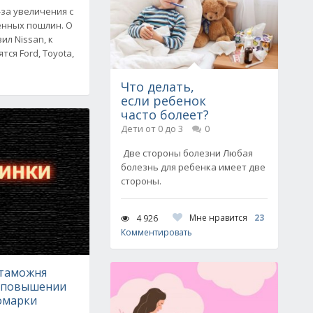
за увеличения с
енных пошлин. О
л Nissan, к
ся Ford, Toyota,
Что делать,
если ребенок
часто болеет?
Дети от 0 до 3
0
Две стороны болезни Любая
болезнь для ребенка имеет две
стороны.
Мне нравится
23
4 926
Комментировать
 таможня
 повышении
омарки