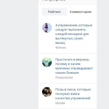
Рейтинг
Комментарии
4 упражнения, которые
следует выполнять
каждой женщине для
вытянутых, сухих
мышц.
Фитнес
Прости его и вернись:
почему и зачем
мужчины оправдывают
наших бывших
Психология
Позы в сексе, которые
послужат вам в
качестве упражнений
Интим