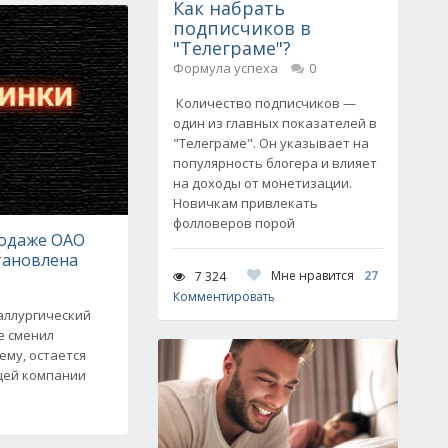
Как набрать
подписчиков в
"Телеграме"?
Формула успеха
0
Количество подписчиков —
один из главных показателей в
"Телеграме". Он указывает на
популярность блогера и влияет
на доходы от монетизации.
Новичкам привлекать
фолловеров порой
родаже ОАО
тановлена
Мне нравится
27
7 324
Комментировать
аллургический
не сменил
сему, остается
щей компании