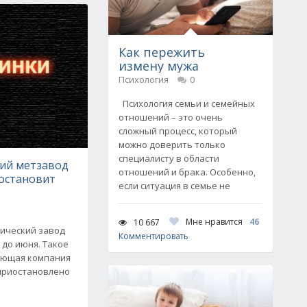
Как пережить
измену мужа
Психология
0
Психология семьи и семейных
отношений – это очень
сложный процесс, который
можно доверить только
специалисту в области
кий метзавод
отношений и брака. Особенно,
иостановит
если ситуация в семье не
Мне нравится
46
10 667
гический завод
Комментировать
 до июня. Такое
яющая компания
 приостановлено