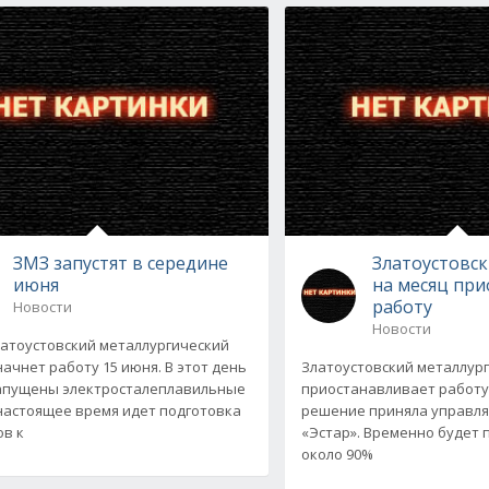
ЗМЗ запустят в середине
Златоустовс
июня
на месяц пр
работу
Новости
Новости
атоустовский металлургический
начнет работу 15 июня. В этот день
Златоустовский металлур
апущены электросталеплавильные
приостанавливает работу
 настоящее время идет подготовка
решение приняла управл
ов к
«Эстар». Временно будет
около 90%