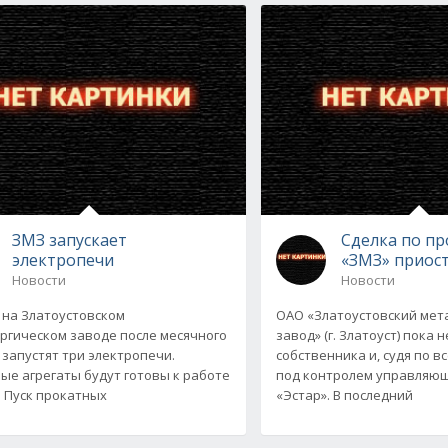
ЗМЗ запускает
Сделка по п
электропечи
«ЗМЗ» приос
Новости
Новости
 на Златоустовском
ОАО «Златоустовский мет
ргическом заводе после месячного
завод» (г. Златоуст) пока 
 запустят три электропечи.
собственника и, судя по в
ые агрегаты будут готовы к работе
под контролем управляю
. Пуск прокатных
«Эстар». В последний