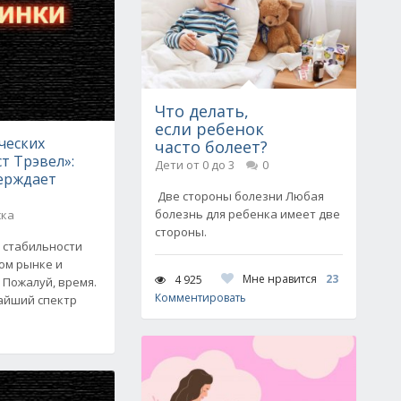
Что делать,
если ребенок
ческих
часто болеет?
ст Трэвел»:
Дети от 0 до 3
0
ерждает
Две стороны болезни Любая
болезнь для ребенка имеет две
ска
стороны.
 стабильности
ом рынке и
Мне нравится
23
4 925
 Пожалуй, время.
Комментировать
айший спектр