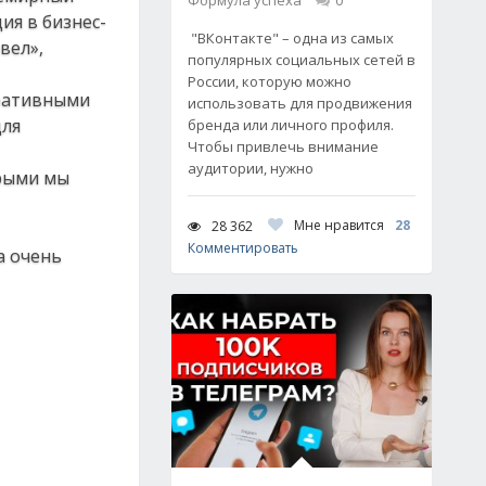
Формула успеха
0
ия в бизнес-
"ВКонтакте" – одна из самых
вел»,
популярных социальных сетей в
России, которую можно
оративными
использовать для продвижения
для
бренда или личного профиля.
Чтобы привлечь внимание
аудитории, нужно
орыми мы
Мне нравится
28
28 362
Комментировать
а очень