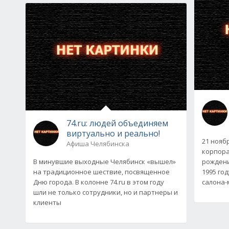
74.ru: людей объединяем
виртуально и реально!
21 нояб
Афиша Челябинска
корпора
В минувшие выходные Челябинск «вышел»
рождени
на традиционное шествие, посвященное
1995 го
Дню города. В колонне 74.ru в этом году
салона-
шли не только сотрудники, но и партнеры и
клиенты