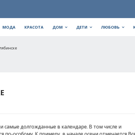
МОДА
КРАСОТА
ДОМ
ДЕТИ
ЛЮБОВЬ
елябинске
Е
ни самые долгожданные в календаре. В том числе и
я по-особому. К примеру, в начале осени отмечается В