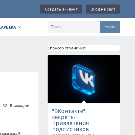
Создать аккаунт
Вход на сайт
КАРЬЕРА
Найти
Спонсор странички:
В закладки
"ВКонтакте":
секреты
привлечения
подписчиков
семирный