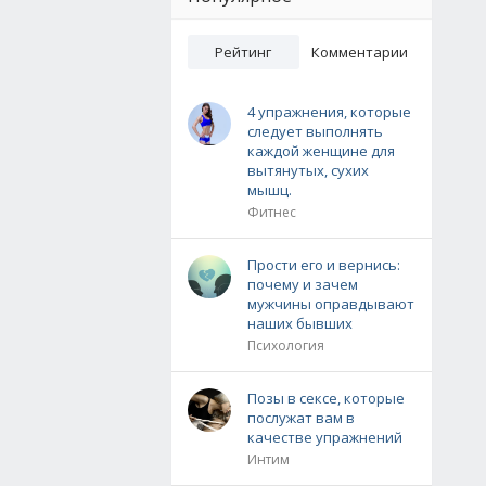
Рейтинг
Комментарии
4 упражнения, которые
следует выполнять
каждой женщине для
вытянутых, сухих
мышц.
Фитнес
Прости его и вернись:
почему и зачем
мужчины оправдывают
наших бывших
Психология
Позы в сексе, которые
послужат вам в
качестве упражнений
Интим