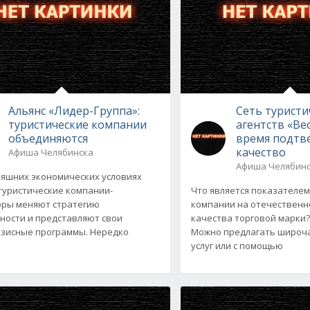
Альянс «Лидер-Группа»:
Сеть туристи
туристические компании
агентств «Ве
объединяются
время подтв
качество
Афиша Челябинска
Афиша Челябин
няшних экономических условиях
туристические компании-
Что является показателем
ры меняют стратегию
компании на отечественн
ности и представляют свои
качества торговой марки?
зисные программы. Нередко
Можно предлагать широч
услуг или с помощью