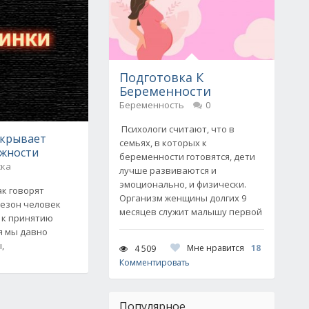
Подготовка К
Беременности
Беременность
0
Психологи считают, что в
открывает
семьях, в которых к
жности
беременности готовятся, дети
ска
лучше развиваются и
эмоционально, и физически.
ак говорят
Организм женщины долгих 9
сезон человек
месяцев служит малышу первой
 к принятию
тя мы давно
,
Мне нравится
18
4 509
Комментировать
Популярное