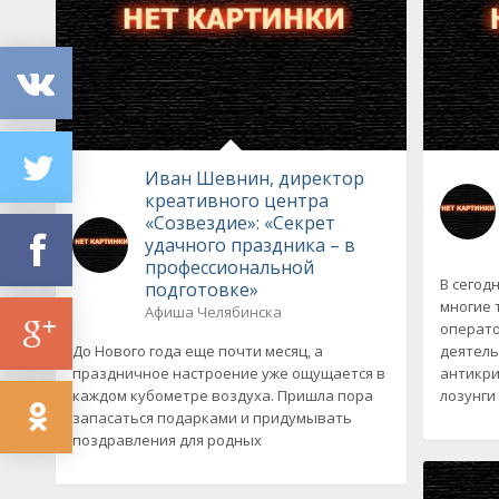
Иван Шевнин, директор
креативного центра
«Созвездие»: «Секрет
удачного праздника – в
профессиональной
В сегод
подготовке»
многие 
Афиша Челябинска
операто
До Нового года еще почти месяц, а
деятель
праздничное настроение уже ощущается в
антикри
каждом кубометре воздуха. Пришла пора
лозунги
запасаться подарками и придумывать
поздравления для родных