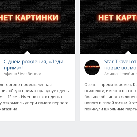
С днем рождения, «Леди-
Star Travel 
прима»!
новые возмо
Афиша Челябинска
Афиша Челябин
ря торгово-промышленная
Осень – время перемен. К
ция «Леди-прима» празднует день
психологи, именно в этот 
я – 13 лет. Именно в этот день в
больше обычного склонен
ду открылись двери самого первого
нового в своей жизни. Хо
магазина
покинули школьные парты