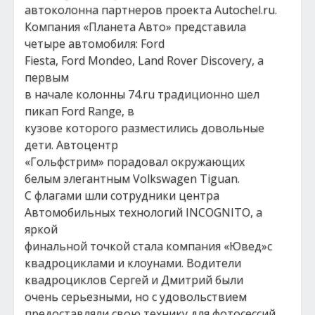
автоколонна партнеров проекта Autochel.ru.
Компания «Планета Авто» представила
четыре автомобиля: Ford
Fiesta, Ford Mondeo, Land Rover Discovery, а
первым
в начале колонны 74.ru традиционно шел
пикап Ford Range, в
кузове которого разместились довольные
дети. Автоцентр
«Гольфстрим» порадовал окружающих
белым элегантным Volkswagen Tiguan.
С флагами шли сотрудники центра
Автомобильных технологий INCOGNITO, а
яркой
финальной точкой стала компания «Ювед»с
квадроциклами и клоунами. Водители
квадроциклов Сергей и Дмитрий были
очень серьезными, но с удовольствием
предоставляли свою технику для фотосессий