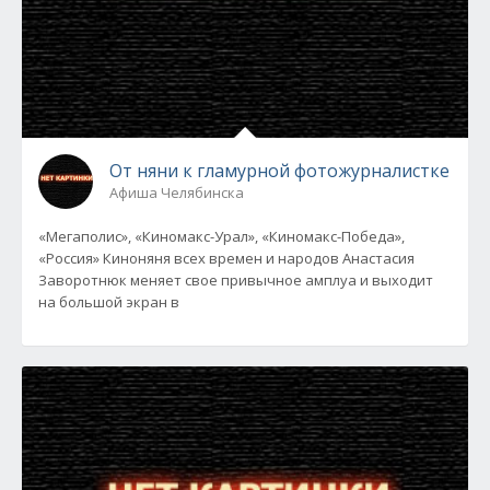
От няни к гламурной фотожурналистке
Афиша Челябинска
«Мегаполис», «Киномакс-Урал», «Киномакс-Победа»,
«Россия» Киноняня всех времен и народов Анастасия
Заворотнюк меняет свое привычное амплуа и выходит
на большой экран в