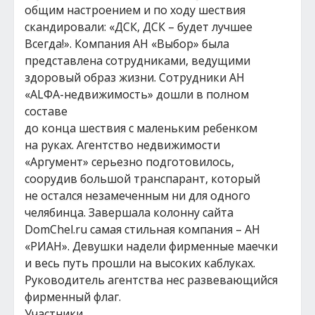
общим настроением и по ходу шествия
скандировали: «ДСК, ДСК – будет лучшее
Всегда!». Компания АН «Выбор» была
представлена сотрудниками, ведущими
здоровый образ жизни. Сотрудники АН
«ALФA-недвижимость» дошли в полном
составе
до конца шествия с маленьким ребенком
на руках. Агентство недвижимости
«Аргумент» серьезно подготовилось,
соорудив большой транспарант, который
не остался незамеченным ни для одного
челябинца. Завершала колонну сайта
DomChel.ru cамая стильная компания – АН
«РИАН». Девушки надели фирменные маечки
и весь путь прошли на высоких каблуках.
Руководитель агентства нес развевающийся
фирменный флаг.
Участники