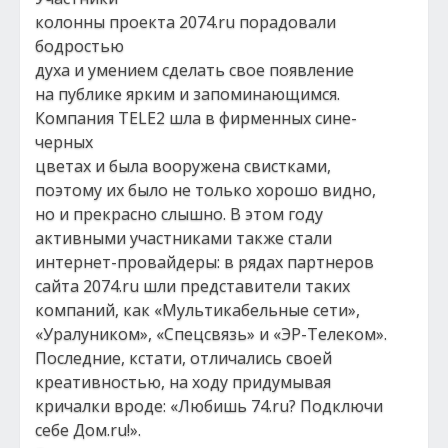
колонны проекта 2074.ru порадовали
бодростью
духа и умением сделать свое появление
на публике ярким и запоминающимся.
Компания TELE2 шла в фирменных сине-
черных
цветах и была вооружена свистками,
поэтому их было не только хорошо видно,
но и прекрасно слышно. В этом году
активными участниками также стали
интернет-провайдеры: в рядах партнеров
сайта 2074.ru шли представители таких
компаний, как «Мультикабельные сети»,
«Уралуником», «Спецсвязь» и «ЭР-Телеком».
Последние, кстати, отличались своей
креативностью, на ходу придумывая
кричалки вроде: «Любишь 74.ru? Подключи
себе Дом.ru!».