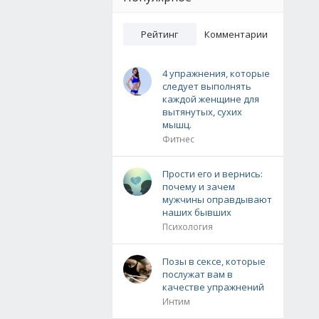
Рейтинг
Комментарии
4 упражнения, которые
следует выполнять
каждой женщине для
вытянутых, сухих
мышц.
Фитнес
Прости его и вернись:
почему и зачем
мужчины оправдывают
наших бывших
Психология
Позы в сексе, которые
послужат вам в
качестве упражнений
Интим