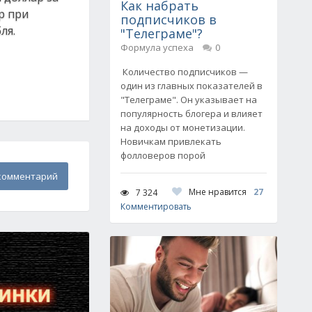
Как набрать
р при
подписчиков в
ля.
"Телеграме"?
Формула успеха
0
Количество подписчиков —
один из главных показателей в
"Телеграме". Он указывает на
популярность блогера и влияет
на доходы от монетизации.
Новичкам привлекать
фолловеров порой
комментарий
Мне нравится
27
7 324
Комментировать