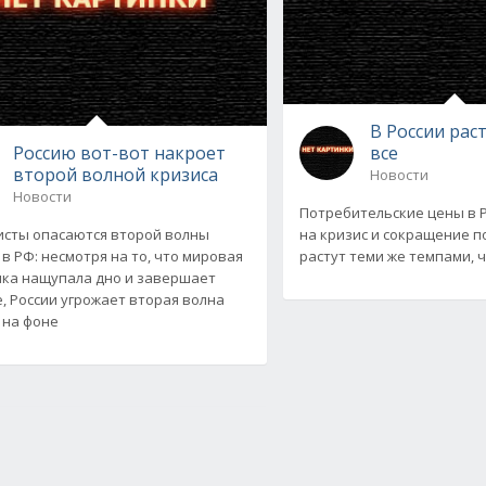
В России рас
Россию вот-вот накроет
все
второй волной кризиса
Новости
Новости
Потребительские цены в Р
сты опасаются второй волны
на кризис и сокращение п
 в РФ: несмотря на то, что мировая
растут теми же темпами, чт
ка нащупала дно и завершает
, России угрожает вторая волна
 на фоне