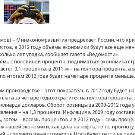
мов) – Минэкономразвития предрекает России, что кри
истов, в 2012 году объемы экономики будут все еще мен
сколько лет упадка, сообщает газета «Ведомости».
семь с половиной процента, подниматься экономика ст
тет 0,1 процента, в 2011-м – на полтора процента, а в
 по итогам 2012 года будет на четыре процента меньше,
 производстве – этот показатель в 2012 году будет на 
плата за четыре года сократится на полтора процента, 
иллиарда долларов. Оборот розницы за 2009-2012 года 
еления – на 1,3 процента. Инфляция в 2009 году состави
 затем – восемь процентов и в 2012 году – семь проце
ля нашей экономики, как цена на нефть, то по прогнозу
й – среднегодовая стоимость Urals будет расти на один