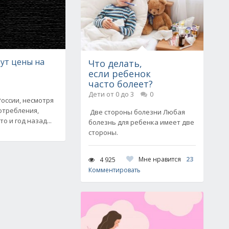
тут цены на
Что делать,
если ребенок
часто болеет?
Дети от 0 до 3
0
оссии, несмотря
отребления,
Две стороны болезни Любая
о и год назад...
болезнь для ребенка имеет две
стороны.
Мне нравится
23
4 925
Комментировать