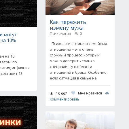
Как пережить
измену мужа
Психология
0
и могут
 на 10%
Психология семьи и семейных
отношений – это очень
сложный процесс, который
ен на 10
можно доверить только
 этом, по
специалисту в области
ития, инфляция
отношений и брака. Особенно,
 составит 13
если ситуация в семье не
Мне нравится
46
10 667
Комментировать