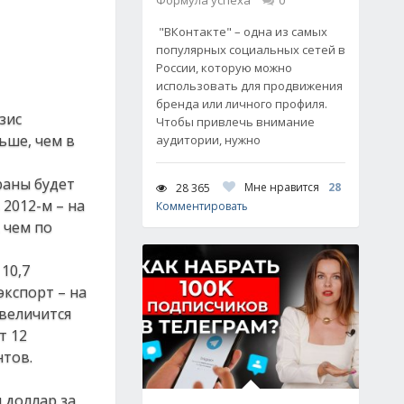
Формула успеха
0
"ВКонтакте" – одна из самых
популярных социальных сетей в
России, которую можно
использовать для продвижения
бренда или личного профиля.
зис
Чтобы привлечь внимание
ьше, чем в
аудитории, нужно
раны будет
Мне нравится
28
28 365
 2012-м – на
Комментировать
 чем по
10,7
экспорт – на
увеличится
т 12
нтов.
 доллар за