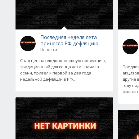
Последняя неделя лета
принесла РФ дефляцию
Новости
Спад цен на плодовоовощную продукцию,
традиционный для конца лета - начала
Предлож
осени, привел к первой за два года
акцизов
недельной дефляции в РФ...
другие 
году по
финансов