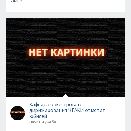
один!»
Кафедра оркестрового
дирижирования ЧГАКИ отметит
юбилей
Наука и учеба