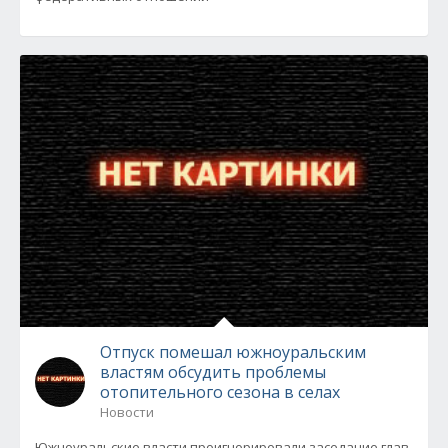
Отпуск помешал южноуральским
властям обсудить проблемы
отопительного сезона в селах
Новости
Южноуральские власти проигнорировали заседание глав