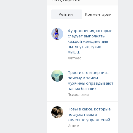
Рейтинг
Комментарии
4 упражнения, которые
следует выполнять
каждой женщине для
вытянутых, сухих
мышц.
Фитнес
Прости его и вернись:
почему и зачем
мужчины оправдывают
наших бывших
Психология
Позы в сексе, которые
послужат вам в
качестве упражнений
Интим