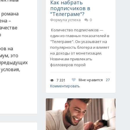
Как набрать
подписчиков в
я романа
"Телеграме"?
Формула успеха
0
ена –
ачестве
Количество подписчиков —
ю
один из главных показателей в
"Телеграме". Он указывает на
популярность блогера и влияет
ов на
на доходы от монетизации.
мум, это
Новичкам привлекать
 предыдущих
фолловеров порой
условия,
Мне нравится
27
7 331
Комментировать