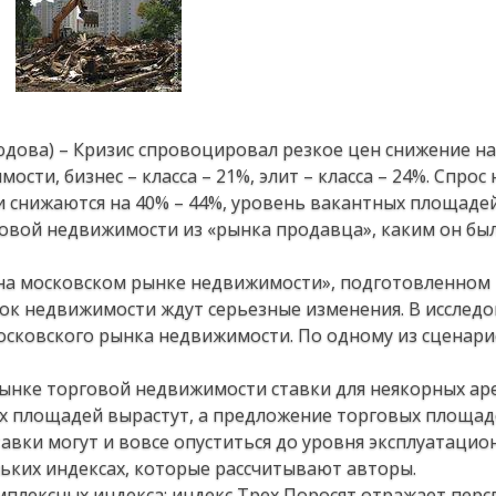
дова) – Кризис спровоцировал резкое цен снижение на
ости, бизнес – класса – 21%, элит – класса – 24%. Cпрос
и снижаются на 40% – 44%, уровень вакантных площаде
говой недвижимости из «рынка продавца», каким он был
 на московском рынке недвижимости», подготовленном
нок недвижимости ждут серьезные изменения. В исслед
осковского рынка недвижимости. По одному из сценари
рынке торговой недвижимости ставки для неякорных а
ных площадей вырастут, а предложение торговых площа
тавки могут и вовсе опуститься до уровня эксплуатацио
льких индексах, которые рассчитывают авторы.
мплексных индекса: индекс Трех Поросят отражает пер