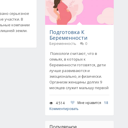
вано серьезное
е участки. В
ельные компании
 лишней земли.
Подготовка К
Беременности
Беременность
0
Психологи считают, что в
семьях, в которых к
беременности готовятся, дети
лучше развиваются и
эмоционально, и физически.
Организм женщины долгих 9
месяцев служит малышу первой
Мне нравится
18
4 514
Комментировать
Популярное