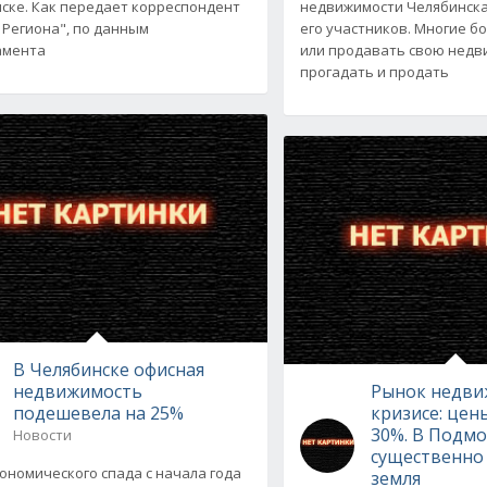
ске. Как передает корреспондент
недвижимости Челябинска
 Региона", по данным
его участников. Многие б
амента
или продавать свою недв
прогадать и продать
В Челябинске офисная
недвижимость
Рынок недви
подешевела на 25%
кризисе: цен
30%. В Подм
Новости
существенно
кономического спада с начала года
земля