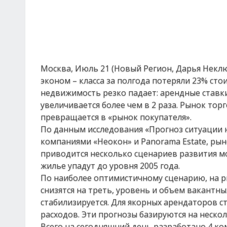
Москва, Июль 21 (Новый Регион, Дарья Неклю
эконом – класса за полгода потеряли 23% стоим
недвижимость резко падает: арендные ставк
увеличивается более чем в 2 раза. Рынок тор
превращается в «рынок покупателя».
По данным исследования «Прогноз ситуации
компаниями «Неокон» и Panorama Estate, ры
приводится несколько сценариев развития м
жилье упадут до уровня 2005 года.
По наиболее оптимистичному сценарию, на 
снизятся на треть, уровень и объем вакант
стабилизируется. Для якорных арендаторов с
расходов. Эти прогнозы базируются на неско
Всего на сегодняшний день разработано 4 ко