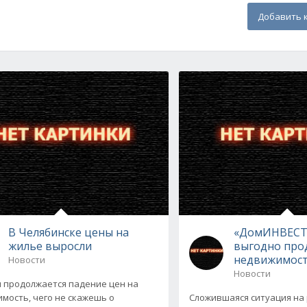
Добавить 
В Челябинске цены на
«ДомИНВЕСТ
жилье выросли
выгодно про
недвижимос
Новости
Новости
и продолжается падение цен на
мость, чего не скажешь о
Сложившаяся ситуация на