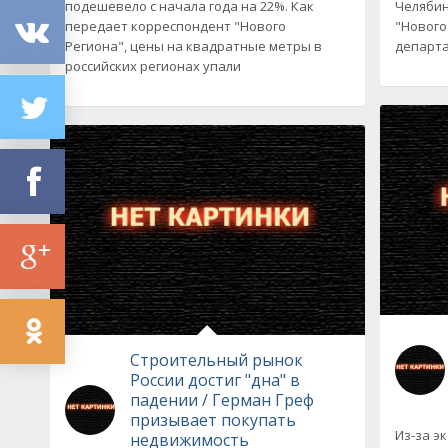
подешевело с начала года на 22%. Как
Челябин
передает корреспондент "Нового
"Нового
Региона", цены на квадратные метры в
департ
российских регионах упали
Строительный рынок
России достиг "дна" в
падении / Герман Греф
призывает покупать
Из-за э
недвижимость