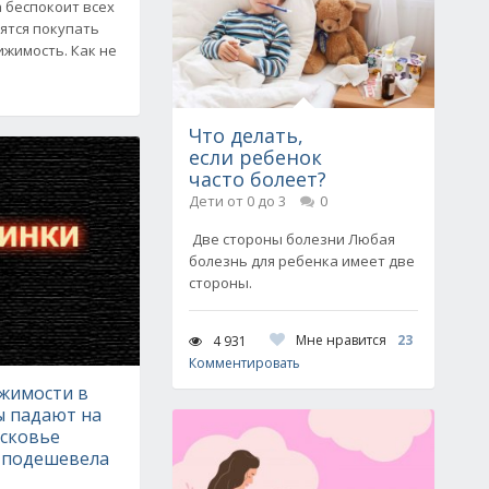
 беспокоит всех
оятся покупать
ижимость. Как не
Что делать,
если ребенок
часто болеет?
Дети от 0 до 3
0
Две стороны болезни Любая
болезнь для ребенка имеет две
стороны.
Мне нравится
23
4 931
Комментировать
жимости в
ы падают на
осковье
 подешевела