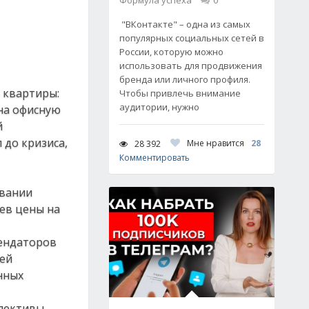
Формула успеха
0
"ВКонтакте" – одна из самых
популярных социальных сетей в
России, которую можно
использовать для продвижения
бренда или личного профиля.
 квартиры:
Чтобы привлечь внимание
аудитории, нужно
 на офисную
й
 до кризиса,
Мне нравится
28
28 392
Комментировать
овании
ев цены на
рендаторов
дей
нных
спективы