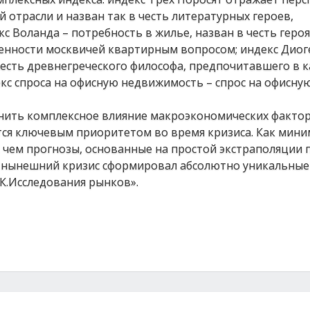
отрасли и назван так в честь литературных героев,
с Воланда – потребность в жилье, назван в честь геро
ченности москвичей квартирным вопросом; индекс Диог
честь древнегреческого философа, предпочитавшего в к
кс спроса на офисную недвижимость – спрос на офисну
нить комплексное влияние макроэкономических фактор
тся ключевым приоритетом во время кризиса. Как мини
, чем прогнозы, основанные на простой экстраполяции
и нынешний кризис сформировал абсолютно уникальные 
К.Исследования рынков».