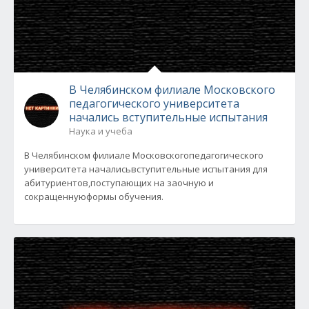
В Челябинском филиале Московского
педагогического университета
начались вступительные испытания
Наука и учеба
В Челябинском филиале Московскогопедагогического
университета началисьвступительные испытания для
абитуриентов,поступающих на заочную и
сокращеннуюформы обучения.