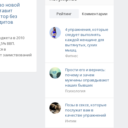
во новой
тавит
Рейтинг
Комментарии
тор без
дитов
4 упражнения, которые
следует выполнять
джета в 2010
каждой женщине для
,5% ВВП.
вытянутых, сухих
я в
мышц.
ет заимствований
Фитнес
м
Прости его и вернись:
почему и зачем
мужчины оправдывают
наших бывших
Психология
Позы в сексе, которые
послужат вам в
качестве упражнений
Интим