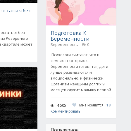
 остаться без
Подготовка К
 остаться без
Беременности
в из Резервного
м квартале может
Беременность
0
Психологи считают, что в
семьях, в которых к
беременности готовятся, дети
лучше развиваются и
эмоционально, и физически.
Организм женщины долгих 9
месяцев служит малышу первой
Мне нравится
18
4 505
Комментировать
Популярное