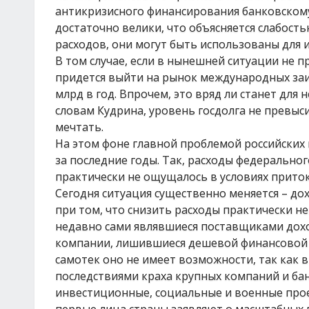
антикризисного финансирования банковском
достаточно велики, что объясняется слабост
расходов, они могут быть использованы для 
В том случае, если в нынешней ситуации не п
придется выйти на рынок международных заи
млрд в год. Впрочем, это вряд ли станет для
словам Кудрина, уровень госдолга не превыс
мечтать.
На этом фоне главной проблемой российских 
за последние годы. Так, расходы федерального
практически не ощущалось в условиях приток
Сегодня ситуация существенно меняется – дох
при том, что снизить расходы практически 
недавно сами являвшиеся поставщиками дохо
компании, лишившиеся дешевой финансовой п
самотек оно не имеет возможности, так как в
последствиями краха крупных компаний и ба
инвестиционные, социальные и военные проек