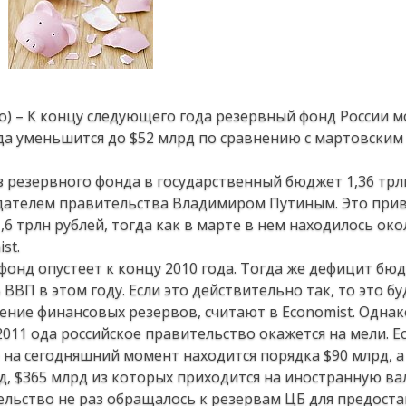
о) – К концу следующего года резервный фонд России 
онда уменьшится до $52 млрд по сравнению с мартовским
з резервного фонда в государственный бюджет 1,36 трл
дателем правительства Владимиром Путиным. Это прив
6 трлн рублей, тогда как в марте в нем находилось око
st.
онд опустеет к концу 2010 года. Тогда же дефицит бю
ВВП в этом году. Если это действительно так, то это бу
ние финансовых резервов, считают в Economist. Однак
 2011 ода российское правительство окажется на мели. E
 на сегодняшний момент находится порядка $90 млрд, а
, $365 млрд из которых приходится на иностранную ва
ельство не раз обращалось к резервам ЦБ для предост