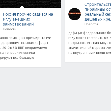
Строительст
пирамиды ос
Россия прочно садится на
реальный сек
иглу внешних
дешевых кре
заимствований
Новости
Новости
Дефицит федерального бю
авно помощник президента РФ
году может составить 6,5-7
 Дворкович называл дефицит
Покрывать его планируетс
-2010 в 5% ВВП неприемлемо
значительной мере за сч
, а теперь чиновники
на внутреннем и внешне
трируют все большую