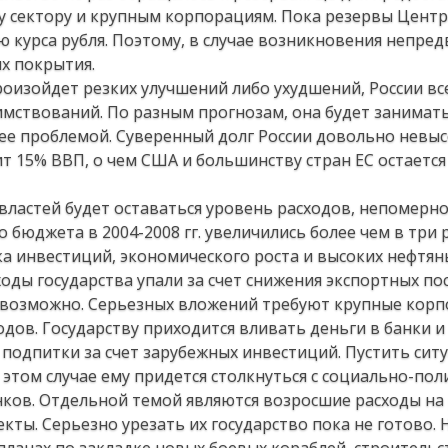
у сектору и крупным корпорациям. Пока резервы Цент
ью курса рубля. Поэтому, в случае возникновения непре
их покрытия.
роизойдет резких улучшений либо ухудшений, России вс
мствований. По разным прогнозам, она будет занимать
 нее проблемой. Суверенный долг России довольно невыс
ит 15% ВВП, о чем США и большинству стран ЕС остается
властей будет оставаться уровень расходов, непомерн
 бюджета в 2004-2008 гг. увеличились более чем в три р
а инвестиций, экономического роста и высоких нефтян
оды государства упали за счет снижения экспортных по
невозможно. Серьезных вложений требуют крупные кор
дов. Государству приходится вливать деньги в банки и
одпитки за счет зарубежных инвестиций. Пустить сит
 этом случае ему придется столкнуться с социально-по
нков. Отдельной темой являются возросшие расходы на
ты. Серьезно урезать их государство пока не готово. 