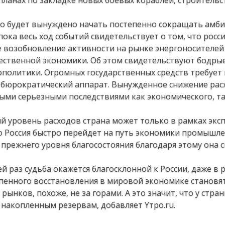
ланах по закладке новых боевых кораблей, строительс
тво будет вынуждено начать постепенно сокращать амбиц
ока весь ход событий свидетельствует о том, что росс
 возобновление активности на рынке энергоносителей 
чественной экономики. Об этом свидетельствуют бодры
еополитики. Огромных государственных средств требует 
 бюрократический аппарат. Вынужденное снижение рас
ыми серьезными последствиями как экономического, та
 уровень расходов страна может только в рамках экс
то Россия быстро перейдет на путь экономики промышл
 прежнего уровня благосостояния благодаря этому она 
ей раз судьба окажется благосклонной к России, даже в 
пенного восстановления в мировой экономике становят
ынков, похоже, не за горами. А это значит, что у стран
накопленным резервам, добавляет Yтро.ru.