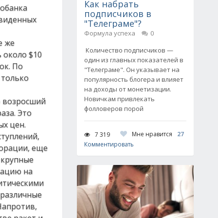
Как набрать
робанка
подписчиков в
двиденных
"Телеграме"?
Формула успеха
0
е же
Количество подписчиков —
 около $10
один из главных показателей в
ок. По
"Телеграме". Он указывает на
 только
популярность блогера и влияет
на доходы от монетизации.
Новичкам привлекать
о возросший
фолловеров порой
аза. Это
ых цен.
Мне нравится
27
7 319
ступлений,
Комментировать
порации, еще
 крупные
уацию на
литическими
 различные
Напротив,