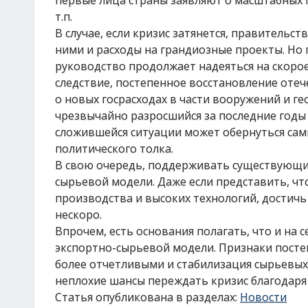
первые лица страны заявляют о масштабных п
т.п.
В случае, если кризис затянется, правительс
ними и расходы на грандиозные проекты. Но п
руководство продолжает надеяться на скорое
следствие, постепенное восстановление оте
о новых госрасходах в части вооружений и г
чрезвычайно разросшийся за последние годы
сложившейся ситуации может обернуться сам
политического толка.
В свою очередь, поддерживать существующий
сырьевой модели. Даже если представить, ч
производства и высоких технологий, достичь
нескоро.
Впрочем, есть основания полагать, что и на с
экспортно-сырьевой модели. Признаки посте
более отчетливыми и стабилизация сырьевых р
неплохие шансы переждать кризис благодаря 
Статья опубликована в разделах:
Новости