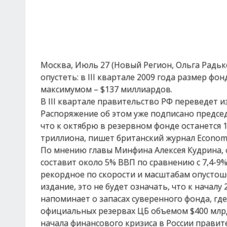
Москва, Июль 27 (Новый Регион, Ольга Радьк
опустеть: в III квартале 2009 года размер ф
максимумом – $137 миллиардов.
В III квартале правительство РФ переведет и
Распоряжение об этом уже подписано предсе
что к октябрю в резервном фонде останется 1,
триллиона, пишет британский журнал Economi
По мнению главы Минфина Алексея Кудрина, ф
составит около 5% ВВП по сравнению с 7,4-9% 
рекордное по скорости и масштабам опустоше
издание, это не будет означать, что к началу
напоминает о запасах суверенного фонда, где
официальных резервах ЦБ объемом $400 млрд
начала финансового кризиса в России правит