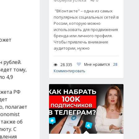
Формула успеха
0
"ВКонтакте" – одна из самых
популярных социальных сетей в
России, которую можно
использовать для продвижения
бренда или личного профиля.
может
Чтобы привлечь внимание
аудитории, нужно
н рублей.
Мне нравится
28
28 335
едет тому,
Комментировать
ло 4,9
джета РФ
дет
о, полагает
conomist
 также об
люту. С
авления