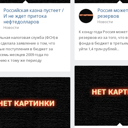
Российская казна пустеет /
Россия может
И не ждет притока
резервов
нефтедолларов
Новости
Новости
К концу года Россия может
ьная налоговая служба (ФСН) в
резервов из-за того, что 
 сделала заявление о том, что
фонда в бюджет в третье
ые поступления в бюджет за
уйти 1,4 трлн рублей...
семь месяцев 2009 года по
ию к тому же периоду