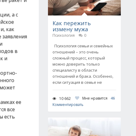
тве ракет и
ии, а с
ийское
Как пережить
измену мужа
и, как
Психология
0
е заявления
и
Психология семьи и семейных
ходов в
отношений – это очень
к и
сложный процесс, который
можно доверить только
специалисту в области
портно-
отношений и брака. Особенно,
енного
если ситуация в семье не
сможет
Мне нравится
46
10 662
рамках ее
Комментировать
ся все
ы есть