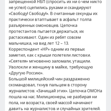
запрещенной НБП (спросить их ни о чем никто
не успел) сцепились руками и скандируют
«Свободу! Свободу!». В считанные секунды их
практически втаптывает в асфальт толпа
разъяренных омоновцев. Цепочка
протестантов пытается держаться, их
растаскивают. Один из ребят совсем
мальчишка, на вид лет 12 – 13.
Корреспондент «НР» одним из первых
заметил, как с крыши полетели листовки.
«Сеятеля» мгновенно заломали, утащили.
Уволокли и женщину в майке, требующую
«Другую Россию».
Большой милицейский чин раздраженно
скомандовал, ткнув пальцем в сторону
журналистов: «Зачищай этих». Цепочка ОМОНа
пошла на нас. Милиционеры, не разбирая ни
пола, ни возраста, своей массой начинают
давить на журналистов и случайных зрителей.