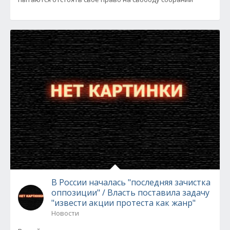
В России началась "последняя зачистка
оппозиции" / Власть поставила задачу
"извести акции протеста как жанр"
Новости