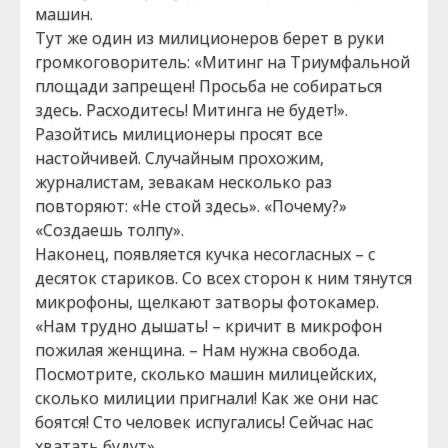
машин.
Тут же один из милиционеров берет в руки
громкоговоритель: «Митинг на Триумфальной
площади запрещен! Просьба не собираться
здесь. Расходитесь! Митинга не будет!».
Разойтись милиционеры просят все
настойчивей. Случайным прохожим,
журналистам, зевакам несколько раз
повторяют: «Не стой здесь». «Почему?»
«Создаешь толпу».
Наконец, появляется кучка несогласных – с
десяток стариков. Со всех сторон к ним тянутся
микрофоны, щелкают затворы фотокамер.
«Нам трудно дышать! – кричит в микрофон
пожилая женщина. – Нам нужна свобода.
Посмотрите, сколько машин милицейских,
сколько милиции пригнали! Как же они нас
боятся! Сто человек испугались! Сейчас нас
хватать будут».