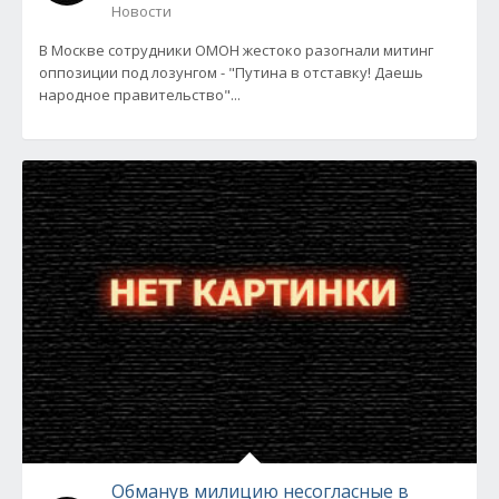
Новости
В Москве сотрудники ОМОН жестоко разогнали митинг
оппозиции под лозунгом - "Путина в отставку! Даешь
народное правительство"...
Обманув милицию несогласные в