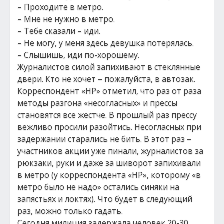
– Проходите в метро.
– Мне не нужно в метро.
– Тебе сказали – иди.
– Не могу, у меня здесь девушка потерялась.
– Слышишь, иди по-хорошему.
Журналистов силой запихивают в стеклянные
двери. Кто не хочет – пожалуйста, в автозак.
Корреспондент «НР» отметил, что раз от раза
методы разгона «несогласных» и прессы
становятся все жестче. В прошлый раз прессу
вежливо просили разойтись. Несогласных при
задержании старались не бить. В этот раз –
участников акции уже пинали, журналистов за
рюкзаки, руки и даже за шиворот запихивали
в метро (у корреспондента «НР», которому «в
метро было не надо» остались синяки на
запястьях и локтях). Что будет в следующий
раз, можно только гадать.
Сегодня милиция задержала человек 20-30.