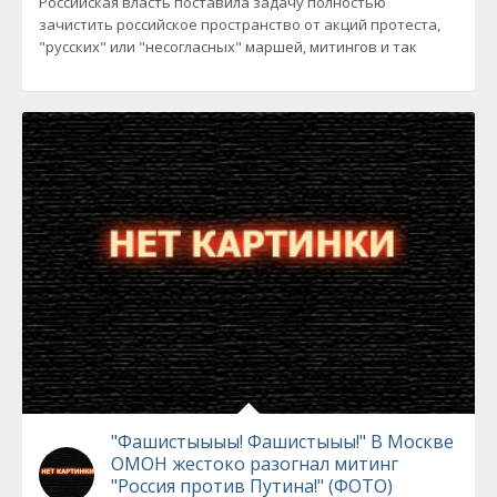
Российская власть поставила задачу полностью
зачистить российское пространство от акций протеста,
"русских" или "несогласных" маршей, митингов и так
"Фашистыыыы! Фашистыыы!" В Москве
ОМОН жестоко разогнал митинг
"Россия против Путина!" (ФОТО)