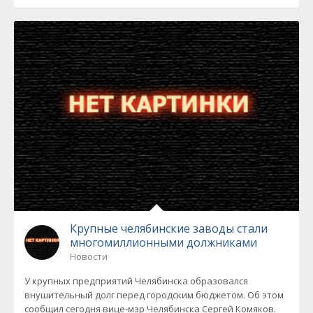
Крупные челябинские заводы стали
многомиллионными должниками
Новости
У крупных предприятий Челябинска образовался
внушительный долг перед городским бюджетом. Об этом
сообщил сегодня вице-мэр Челябинска Сергей Комяков.