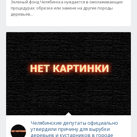
Зеленый фонд Челябинска нуждается в омолаживающих
процедурах: обрезке или замене на другие породы
деревьев...
Челябинские депутаты официально
утвердили причину для вырубки
деревьев и кустарников в городе