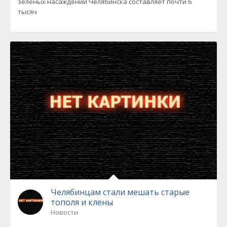
зеленых насаждений Челябинска составляет почти 6
тысяч
Челябинцам стали мешать старые
тополя и клены
Новости