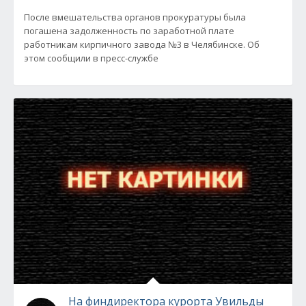
После вмешательства органов прокуратуры была
погашена задолженность по заработной плате
работникам кирпичного завода №3 в Челябинске. Об
этом сообщили в пресс-службе
На финдиректора курорта Увильды