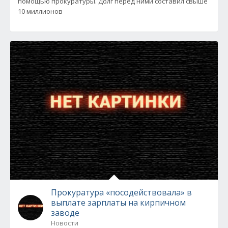
помощью прокуратуры. Долг перед ними составил свыше
10 миллионов
Прокуратура «посодействовала» в
выплате зарплаты на кирпичном
заводе
Новости