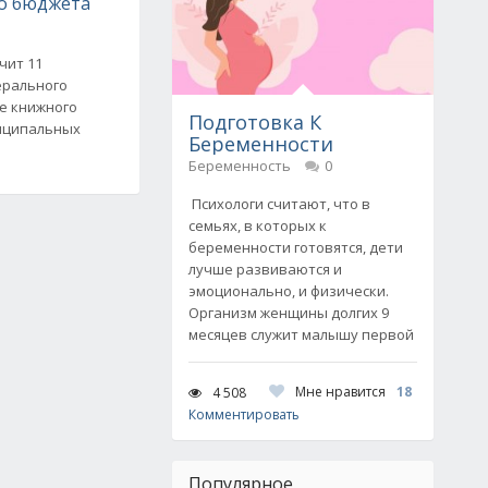
о бюджета
чит 11
ерального
е книжного
Подготовка К
иципальных
Беременности
Беременность
0
Психологи считают, что в
семьях, в которых к
беременности готовятся, дети
лучше развиваются и
эмоционально, и физически.
Организм женщины долгих 9
месяцев служит малышу первой
Мне нравится
18
4 508
Комментировать
Популярное