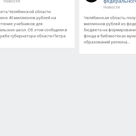
федеральног
Новости
Новости
ета Челябинской области
ено 40 миллионов рублей на
Челябинская область полу
тение учебников для
миллионов рублей из фед
льских школ. Об этом сообщили в
бюджета на формировани
лужбе губернатора области Петра
фонда в библиотеках мун
образований региона...