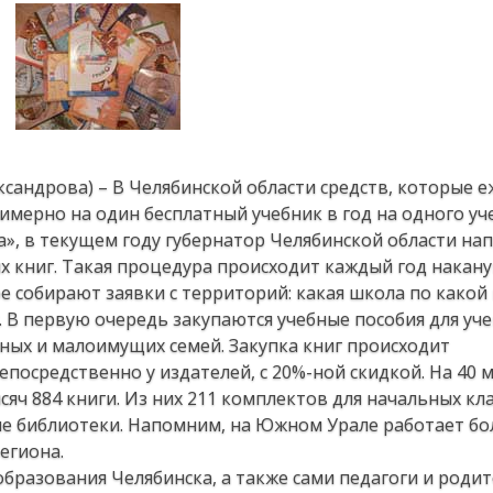
ександрова) – В Челябинской области средств, которые 
имерно на один бесплатный учебник в год на одного уч
», в текущем году губернатор Челябинской области на
 книг. Такая процедура происходит каждый год накану
е собирают заявки с территорий: какая школа по како
г. В первую очередь закупаются учебные пособия для уч
ных и малоимущих семей. Закупка книг происходит
посредственно у издателей, с 20%-ной скидкой. На 40
яч 884 книги. Из них 211 комплектов для начальных клас
е библиотеки. Напомним, на Южном Урале работает бол
егиона.
бразования Челябинска, а также сами педагоги и родит