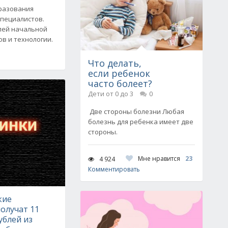
бразования
специалистов.
лей начальной
в и технологии.
Что делать,
если ребенок
часто болеет?
Дети от 0 до 3
0
Две стороны болезни Любая
болезнь для ребенка имеет две
стороны.
Мне нравится
23
4 924
Комментировать
кие
олучат 11
ублей из