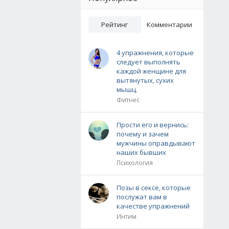
Рейтинг
Комментарии
4 упражнения, которые
следует выполнять
каждой женщине для
вытянутых, сухих
мышц.
Фитнес
Прости его и вернись:
почему и зачем
мужчины оправдывают
наших бывших
Психология
Позы в сексе, которые
послужат вам в
качестве упражнений
Интим