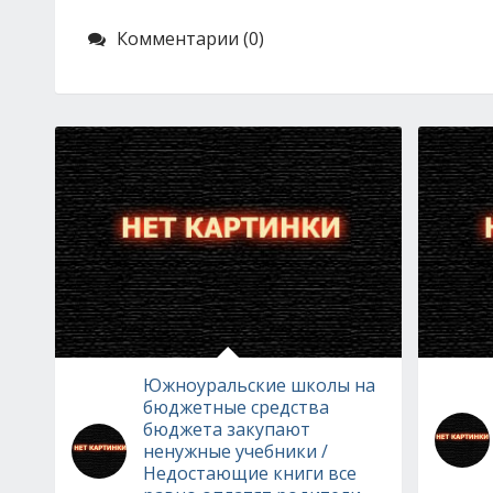
Комментарии (0)
Южноуральские школы на
бюджетные средства
бюджета закупают
ненужные учебники /
Недостающие книги все