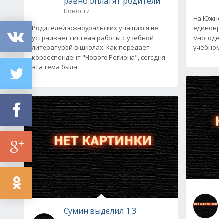
равно оплатят родители
Новости
На Южно
Родителей южноуральских учащихся не
единовр
устраивает система работы с учебной
многоде
литературой в школах. Как передает
учебному
корреспондент "Нового Региона", сегодня
эта тема была
Сумин выделил 1,3