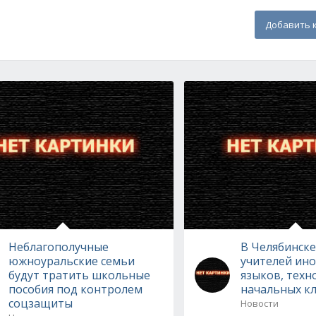
Добавить 
Неблагополучные
В Челябинске
южноуральские семьи
учителей ин
будут тратить школьные
языков, техн
пособия под контролем
начальных кл
соцзащиты
Новости