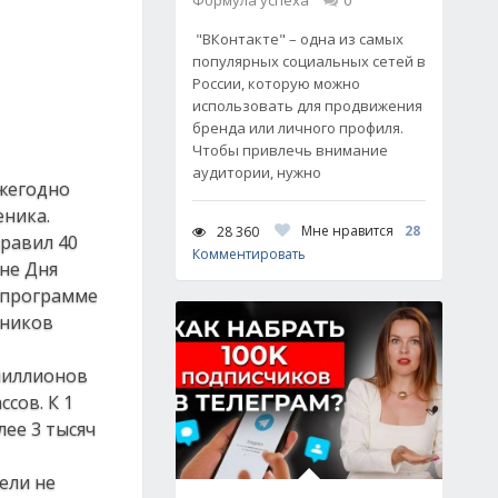
Формула успеха
0
"ВКонтакте" – одна из самых
популярных социальных сетей в
России, которую можно
использовать для продвижения
бренда или личного профиля.
Чтобы привлечь внимание
аудитории, нужно
ежегодно
еника.
Мне нравится
28
28 360
правил 40
Комментировать
не Дня
й программе
еников
 миллионов
сов. К 1
ее 3 тысяч
ели не