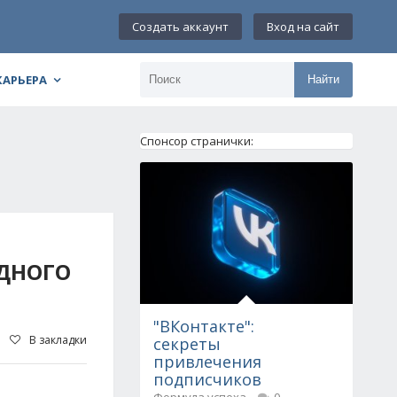
Создать аккаунт
Вход на сайт
КАРЬЕРА
Найти
Спонсор странички:
ОДНОГО
"ВКонтакте":
В закладки
секреты
привлечения
подписчиков