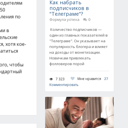
Как набрать
родителям
подписчиков в
-50
"Телеграме"?
вления по
Формула успеха
0
Количество подписчиков —
ми в
один из главных показателей в
ельские
"Телеграме". Он указывает на
, хотя кое-
популярность блогера и влияет
ратиться
на доходы от монетизации.
Новичкам привлекать
фолловеров порой
ого, чтобы
андартный
Мне нравится
27
7 323
Комментировать