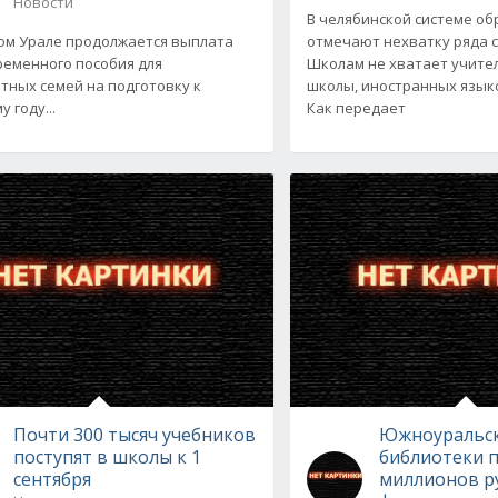
Новости
В челябинской системе о
м Урале продолжается выплата
отмечают нехватку ряда 
еменного пособия для
Школам не хватает учите
тных семей на подготовку к
школы, иностранных языко
 году...
Как передает
Почти 300 тысяч учебников
Южноуральс
поступят в школы к 1
библиотеки п
сентября
миллионов р