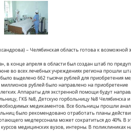
ександрова) – Челябинская область готова к возможной
», в конце апреля в области был создан штаб по пред
июне во всех лечебных учреждениях региона прошли шт
 было выделено 662 тысячи рублей для приобретения м
0 миллионов рублей было направлено на приобретение
легких. Аппараты для экстренной помощи будут направ
ольницу, ГКБ №8, Детскую горбольницу №8 Челябинска и
с необходимых медикаментов. Все больницы прошли анал
больниц было рекомендовано отработать планы действи
тающего медперсонала может сократиться до 40%. В эт
 курсов медицинских вузов, интерны. В поликлиниках 