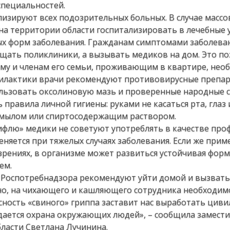
специальностей.
лизируют всех подозрительных больных. В случае массо
на территории области госпитализировать в лечебные
ых форм заболевания. Гражданам симптомами заболеван
ещать поликлиники, а вызывать медиков на дом. Это п
му и членам его семьи, проживающим в квартире, нео
филактики врачи рекомендуют противовирусные препар
льзовать оксолиновую мазь и проверенные народные с
правила личной гигиены: руками не касаться рта, глаз и
ь мылом или спиртосодержащим раствором.
лю» медики не советуют употреблять в качестве про
еняется при тяжелых случаях заболевания. Если же прим
рениях, в организме может развиться устойчивая форма
ем.
ы Роспотребнадзора рекомендуют уйти домой и вызвать
но, на чихающего и кашляющего сотрудника необходим
сность «свиного» гриппа заставит нас выработать цив
дается охрана окружающих людей», – сообщила замест
ласти Светлана Лучинина.