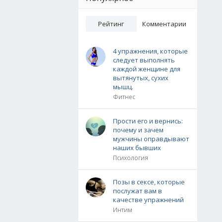
Рейтинг
Комментарии
4 упражнения, которые
следует выполнять
каждой женщине для
вытянутых, сухих
мышц.
Фитнес
Прости его и вернись:
почему и зачем
мужчины оправдывают
наших бывших
Психология
Позы в сексе, которые
послужат вам в
качестве упражнений
Интим