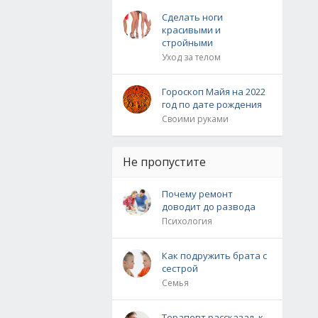
Сделать ноги
красивыми и
стройными
Уход за телом
Гороскоп Майя на 2022
год по дате рождения
Своими руками
Не пропустите
Почему ремонт
доводит до развода
Психология
Как подружить брата с
сестрой
Семья
Терапевт рассказал, к