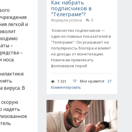
Как набрать
подписчиков в
вого
"Телеграме"?
 учреждения
Формула успеха
0
ия легкой и
Количество подписчиков —
озволит
один из главных показателей в
бходимо
"Телеграме". Он указывает на
аты –
популярность блогера и влияет
редства –
на доходы от монетизации.
 носа.
Новичкам привлекать
фолловеров порой
филактики:
енять
Мне нравится
27
7 331
 вируса. В
Комментировать
 скорую
о надеть
илизованное
итель