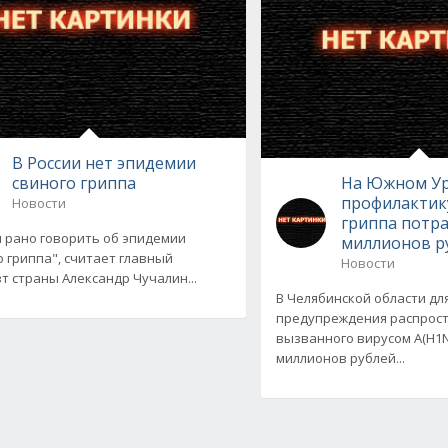
В России нет эпидемии
свиного гриппа
На Южном Ур
профилактику
Новости
гриппа потра
и рано говорить об эпидемии
миллионов р
о гриппа", считает главный
Новости
т страны Александр Чучалин...
В Челябинской области дл
предупреждения распрост
вызванного вирусом А(H1N
миллионов рублей...