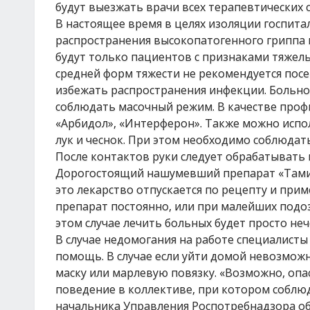
будут выезжать врачи всех терапевтических 
В настоящее время в целях изоляции госпита
распространения высокопатогенного гриппа 
будут только пациентов с признаками тяжел
средней форм тяжести не рекомендуется пос
избежать распространения инфекции. Больно
соблюдать масочный режим. В качестве про
«Арбидол», «Интерферон». Также можно испо
лук и чеснок. При этом необходимо соблюдать 
После контактов руки следует обрабатыват
Дорогостоящий нашумевший препарат «Тамиф
это лекарство отпускается по рецепту и прим
препарат постоянно, или при малейших подоз
этом случае лечить больных будет просто неч
В случае недомогания на работе специалист
помощь. В случае если уйти домой невозмож
маску или марлевую повязку. «Возможно, опа
поведение в коллективе, при котором соблю
начальника Управления Роспотребнадзора об