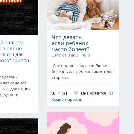
Что делать,
й области
если ребенок
основные
часто болеет?
 базы для
Дети от 0 до 3
0
ного" гриппа
Две стороны болезни Любая
болезнь для ребенка имеет две
пределены
стороны.
ы для лечения
N1): две из них
Мне нравится
23
4 931
, одна - в
Комментировать