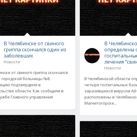
В Челябинске от свиного
В Челябинско
гриппа скончался один из
определены 
заболевших
госпитальные
лечения "сви
Новости
Новости
инске от свиного гриппа скончался
 городской больницы №8.
В Челябинской области о
ацию подтвердили в
четыре госпитальных баз
льстве области. Как сообщили в
заразившихся вирусом А(H1
лужбе Главного управления
расположены в Челябинске
Магнитогорске...