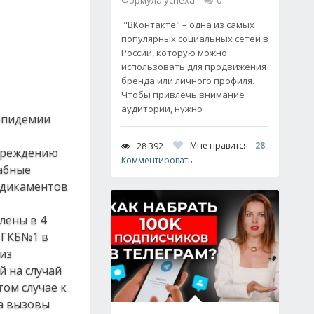
Формула успеха
0
"ВКонтакте" – одна из самых
популярных социальных сетей в
России, которую можно
использовать для продвижения
бренда или личного профиля.
Чтобы привлечь внимание
аудитории, нужно
 эпидемии
Мне нравится
28
28 392
упреждению
Комментировать
абные
едикаментов
лены в 4
 ГКБ№1 в
из
й на случай
ом случае к
на вызовы