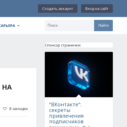
Создать аккаунт
Вход на сайт
КАРЬЕРА
Найти
Спонсор странички:
 НА
"ВКонтакте":
В закладки
секреты
привлечения
подписчиков