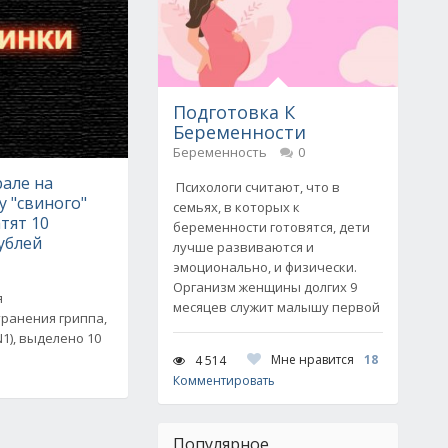
Подготовка К
Беременности
Беременность
0
але на
Психологи считают, что в
 "свиного"
семьях, в которых к
тят 10
беременности готовятся, дети
ублей
лучше развиваются и
эмоционально, и физически.
Организм женщины долгих 9
я
месяцев служит малышу первой
ранения гриппа,
1), выделено 10
Мне нравится
18
4 514
Комментировать
Популярное