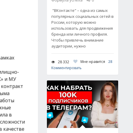
Формула успеха
0
"ВКонтакте" – одна из самых
популярных социальных сетей в
России, которую можно
использовать для продвижения
бренда или личного профиля.
Чтобы привлечь внимание
аудитории, нужно
рамках
Мне нравится
28
28 332
Комментировать
Жилищно-
К» и МУ
 контракт
тыма
работы
ожные
ила в
 сложности
в качестве