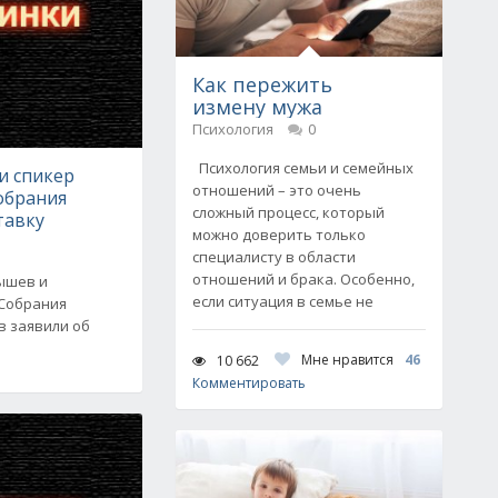
Как пережить
измену мужа
Психология
0
Психология семьи и семейных
и спикер
отношений – это очень
обрания
сложный процесс, который
тавку
можно доверить только
специалисту в области
отношений и брака. Особенно,
ышев и
если ситуация в семье не
 Собрания
в заявили об
Мне нравится
46
10 662
Комментировать