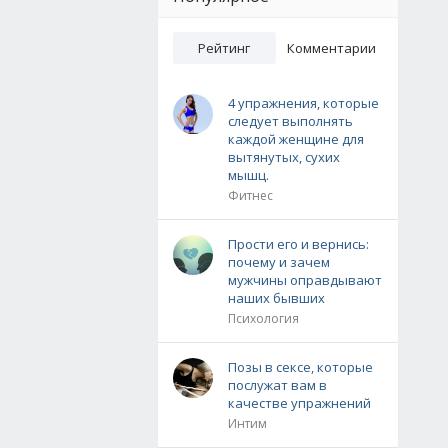
Рейтинг
Комментарии
4 упражнения, которые
следует выполнять
каждой женщине для
вытянутых, сухих
мышц.
Фитнес
Прости его и вернись:
почему и зачем
мужчины оправдывают
наших бывших
Психология
Позы в сексе, которые
послужат вам в
качестве упражнений
Интим