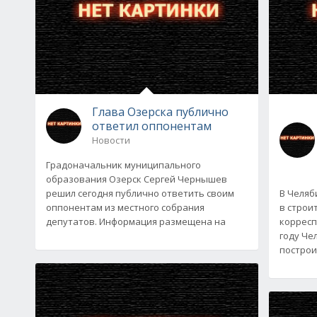
Глава Озерска публично
ответил оппонентам
Новости
Градоначальник муниципального
образования Озерск Сергей Чернышев
решил сегодня публично ответить своим
В Челяб
оппонентам из местного собрания
в строи
депутатов. Информация размещена на
корресп
году Че
построи