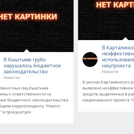
В Карталинс
неэффективн
В Кыштыме грубо
использовал
нарушалось бюджетное
нацпроекта
законодательство
Новости
Новости
В школах Карталинского 
олжностных лиц Кыштыма
выявлено неэффективное
ены к ответственности за
средств, выделенных в ра
ие бюджетного законодательства.
национального проекта "О
бщили корреспонденту "Нового
" в прокуратуре