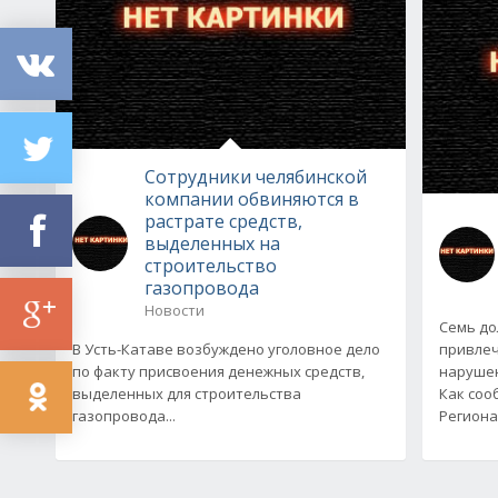
Сотрудники челябинской
компании обвиняются в
растрате средств,
выделенных на
строительство
газопровода
Новости
Семь д
В Усть-Катаве возбуждено уголовное дело
привлеч
по факту присвоения денежных средств,
нарушен
выделенных для строительства
Как соо
газопровода...
Региона