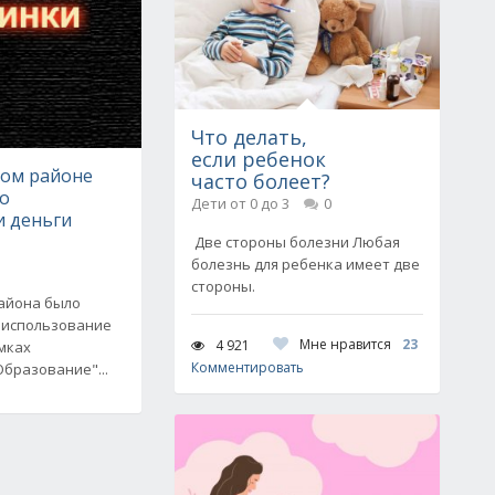
Что делать,
если ребенок
ком районе
часто болеет?
о
Дети от 0 до 3
0
и деньги
Две стороны болезни Любая
болезнь для ребенка имеет две
стороны.
района было
 использование
Мне нравится
23
4 921
мках
Комментировать
бразование"...