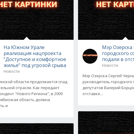
На Южном Урале
Мэр Озерска 
реализация нацпроекта
городского с
"Доступное и комфортное
подали в отс
жилье" под угрозой срыва
Новости
Новости
Мэр Озерска Сергей Черн
инской области продолжается спад
руководитель городского
тельной отрасли. Как передает
депутатов Валерий Борцо
ондент "Нового Региона", в 2009
отставке...
лябиснкая область должна
ть и