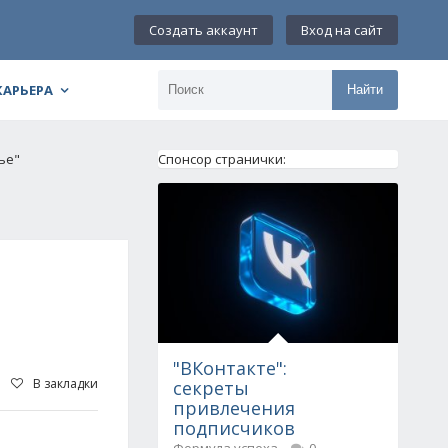
Создать аккаунт
Вход на сайт
КАРЬЕРА
Найти
ье"
Спонсор странички:
"ВКонтакте":
В закладки
секреты
привлечения
подписчиков