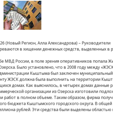
 26 (Новый Регион, Алла Александрова) – Руководители
реваются в хищении денежных средств, выделенных в 
жбе МВД России, в поле зрения оперативников попала 
зерска. Было установлено, что в 2008 году между «ЖЭС
администрации Кыштыма был заключен муниципальный
менту ЖЭСК должна была выполнить на территории Кыш
ихся домах. Как выяснилось, в четырех домах данные 
оммерческой организации из Озерска изготовили подл
 работ в полном объеме. Таким образом, фирма получ
ного бюджета Кыштымского городского округа. В общей
ллиона рублей. Эти средства были выделены областью 