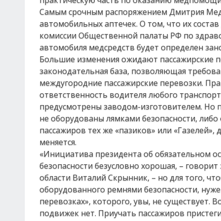
практическую часть по оказанию медпомощи
Самым срочным распоряжением Дмитрия Медв
автомобильных аптечек. О том, что их соста
комиссии Общественной палаты РФ по здрав
автомобиля медсредств будет определен заново
Большие изменения ожидают пассажирские пе
законодательная база, позволяющая требова
междугородние пассажирские перевозки. Пр
ответственность водителя любого транспортн
предусмотрены заводом-изготовителем. Но п
не оборудованы лямками безопасности, либо о
пассажиров тех же «пазиков» или «Газелей», 
меняется.
«Инициатива президента об обязательном о
безопасности безусловно хорошая, – говорит
области Виталий Скрынник, – но для того, ч
оборудованного ремнями безопасности, нуже
перевозках», которого, увы, не существует. 
подвижек нет. Приучать пассажиров пристег