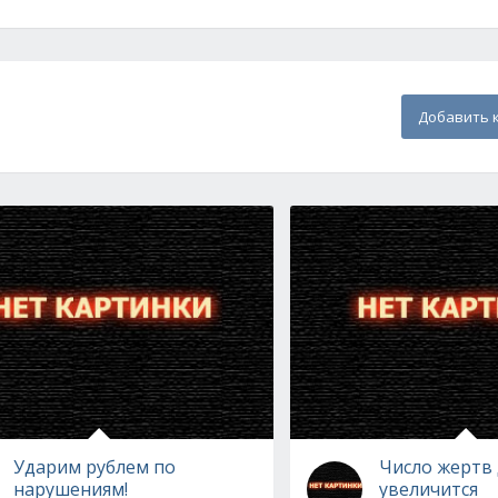
Добавить 
Ударим рублем по
Число жертв
нарушениям!
увеличится