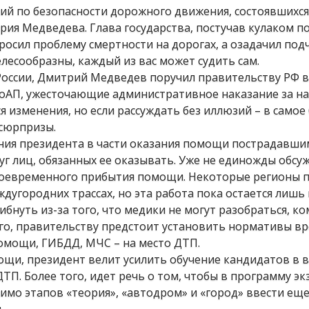
й по безопасности дорожного движения, состоявшихся 
ия Медведева. Глава государства, постучав кулаком по
росил проблему смертности на дорогах, а озадачил по
есообразны, каждый из вас может судить сам.
оссии, Дмитрий Медведев поручил правительству РФ в 
КоАП, ужесточающие административное наказание за н
ся изменения, но если рассуждать без иллюзий – в само
 сюрпризы.
ия президента в части оказания помощи пострадавшим
г лиц, обязанных ее оказывать. Уже не единожды обсу
своевременного прибытия помощи. Некоторые регионы 
угородних трассах, но эта работа пока остается лишь 
бнуть из-за того, что медики не могут разобраться, к
ого, правительству предстоит установить нормативы в
омощи, ГИБДД, МЧС – на место ДТП.
щи, президент велит усилить обучение кандидатов в 
. Более того, идет речь о том, чтобы в программу эк
имо этапов «теория», «автодром» и «город» ввести еще