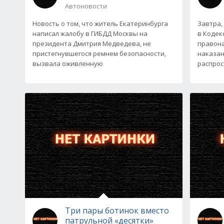
Автоновости
Новость о том, что житель Екатеринбурга
Завтра,
написал жалобу в ГИБДД Москвы на
в Кодек
президента Дмитрия Медведева, не
правон
пристегнувшегося ремнем безопасности,
наказан
вызвала оживленную
распрос
Три пары ботинок вместо
патрульной «десятки»