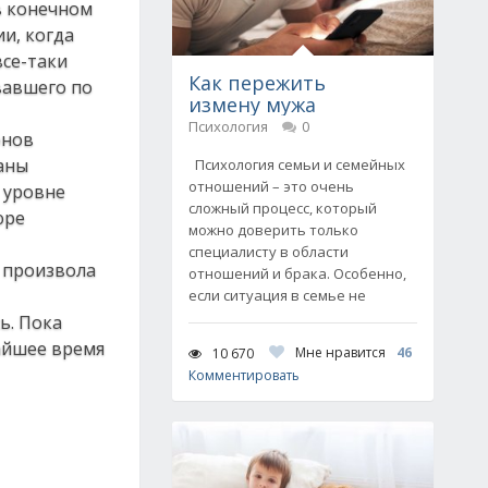
в конечном
ии, когда
все-таки
Как пережить
вавшего по
измену мужа
Психология
0
онов
аны
Психология семьи и семейных
отношений – это очень
 уровне
сложный процесс, который
юре
можно доверить только
специалисту в области
 произвола
отношений и брака. Особенно,
если ситуация в семье не
ь. Пока
жайшее время
Мне нравится
46
10 670
Комментировать