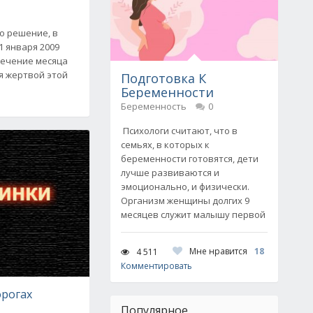
о решение, в
1 января 2009
течение месяца
ся жертвой этой
Подготовка К
Беременности
Беременность
0
Психологи считают, что в
семьях, в которых к
беременности готовятся, дети
лучше развиваются и
эмоционально, и физически.
Организм женщины долгих 9
месяцев служит малышу первой
Мне нравится
18
4 511
Комментировать
орогах
Популярное