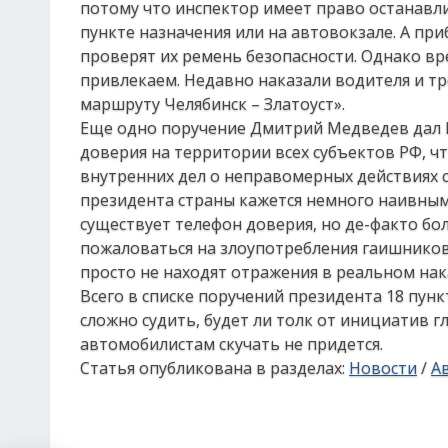
потому что инспектор имеет право останавл
пункте назначения или на автовокзале. А при
проверят их ремень безопасности. Однако в
привлекаем. Недавно наказали водителя и тр
маршруту Челябинск – Златоуст».
Еще одно поручение Дмитрий Медведев дал 
доверия на территории всех субъектов РФ, 
внутренних дел о неправомерных действиях 
президента страны кажется немного наивным
существует телефон доверия, но де-факто бо
пожаловаться на злоупотребления гаишников
просто не находят отражения в реальном нак
Всего в списке поручений президента 18 пун
сложно судить, будет ли толк от инициатив г
автомобилистам скучать не придется.
Статья опубликована в разделах:
Новости
/
А