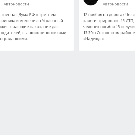
Автоновости
Автоновости
ственная Дума РФ в третьем
12 ноября на дорогах Чел
приняла изменения в Уголовный
зарегистрировано 15 ДТП,
 ужесточающие наказание для
человек погиб и 15 получи
водителей, ставших виновниками
13:30 в Сосновском районе
острадавшими.
«Надежда»