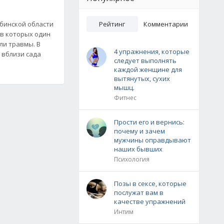
ябинской области
Рейтинг
Комментарии
 в которых один
ли травмы. В
4 упражнения, которые
 вблизи сада
следует выполнять
каждой женщине для
вытянутых, сухих
мышц.
Фитнес
Прости его и вернись:
почему и зачем
мужчины оправдывают
наших бывших
Психология
Позы в сексе, которые
послужат вам в
качестве упражнений
Интим