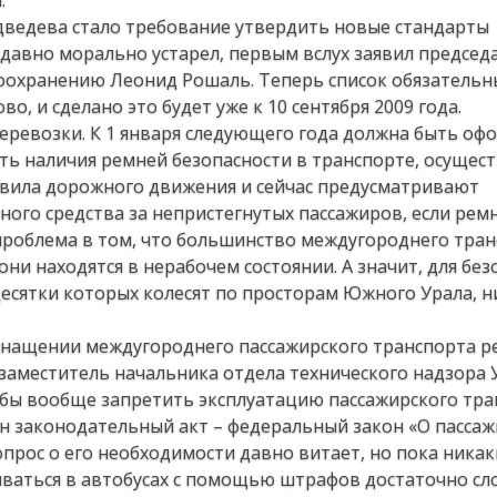
.
едева стало требование утвердить новые стандарты
в давно морально устарел, первым вслух заявил председ
оохранению Леонид Рошаль. Теперь список обязательн
, и сделано это будет уже к 10 сентября 2009 года.
ревозки. К 1 января следующего года должна быть оф
ть наличия ремней безопасности в транспорте, осуще
авила дорожного движения и сейчас предусматривают
ого средства за непристегнутых пассажиров, если рем
роблема в том, что большинство междугороднего тран
ни находятся в нерабочем состоянии. А значит, для без
десятки которых колесят по просторам Южного Урала, н
снащении междугороднего пассажирского транспорта 
 заместитель начальника отдела технического надзора
тобы вообще запретить эксплуатацию пассажирского тра
н законодательный акт – федеральный закон «О пассаж
Вопрос о его необходимости давно витает, но пока никак
иваться в автобусах с помощью штрафов достаточно сл