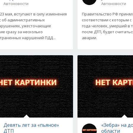
Автоновости
Автоновости
 23 мая, вступают в силу изменения
Правительство РФ принял
с об административных
соответствии с которым с 
арушениях, ужесточающие
года человек, умерший в 
ие сразу за несколько
после ДТП, будет считать
траненных нарушений ПДД...
аварии.
Девять лет за «пьяное»
«Зебра» на д
ДТП
области