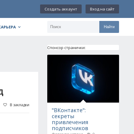
Создать аккаунт
Вход на сайт
КАРЬЕРА
Найти
Спонсор странички:
Д
В закладки
"ВКонтакте":
секреты
привлечения
подписчиков