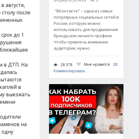
Формула успеха
0
в августе,
"ВКонтакте" – одна из самых
 столу после
популярных социальных сетей в
дчиненных
России, которую можно
использовать для продвижения
срок до 1
бренда или личного профиля.
арушения
Чтобы привлечь внимание
аудитории, нужно
е ближайшее
 в ДТП. На
Мне нравится
28
28 378
Комментировать
ждалась
пытаются
каплей в
ому выезжать
ремени
водители
заменов на
 одну