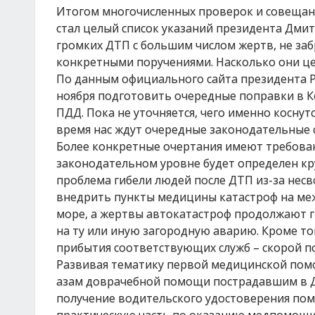
Итогом многочисленных проверок и совещани
стал целый список указаний президента Дмитр
громких ДТП с большим числом жертв, не заб
конкретными поручениями. Насколько они цел
По данным официального сайта президента Р
ноября подготовить очередные поправки в 
ПДД. Пока не уточняется, чего именно коснут
время нас ждут очередные законодательные
Более конкретные очертания имеют требован
законодательном уровне будет определен кру
проблема гибели людей после ДТП из-за не
внедрить пункты медицины катастроф на межд
море, а жертвы автокатастроф продолжают ги
на ту или иную загородную аварию. Кроме т
прибытия соответствующих служб – скорой п
Развивая тематику первой медицинской помо
азам доврачебной помощи пострадавшим в ДТП
получение водительского удостоверения пом