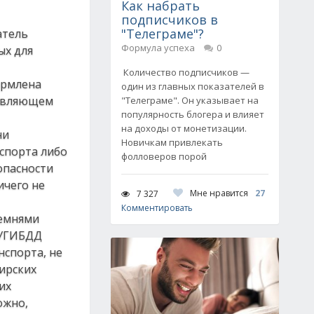
Как набрать
подписчиков в
"Телеграме"?
атель
Формула успеха
0
ых для
Количество подписчиков —
ормлена
один из главных показателей в
ствляющем
"Телеграме". Он указывает на
популярность блогера и влияет
на доходы от монетизации.
ни
Новичкам привлекать
спорта либо
фолловеров порой
опасности
ичего не
Мне нравится
27
7 327
Комментировать
ремнями
 УГИБДД
нспорта, не
ирских
их
ожно,