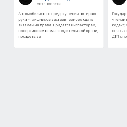
Автоновости
Автомобилисты в предвкушении потирают
Государ
руки – гаишников заставят заново сдать
чтении 
экзамен на права. Придется инспекторам,
кодекс,
попортившим немало водительской крови,
пьяных 
посидеть за
ДТП с п