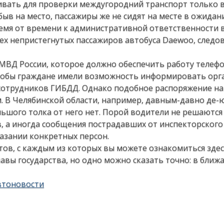
ивать для проверки междугородний транспорт только 
быв на место, пассажиры же не сидят на месте в ожидан
ремя от времени к административной ответственности 
ех непристегнутых пассажиров автобуса Daewoo, следо
МВД России, которое должно обеспечить работу телеф
чтобы граждане имели возможность информировать орг
сотрудников ГИБДД. Однако подобное распоряжение на
. В Челябинской области, например, давным-давно де-
льшого толка от него нет. Порой водители не решаются
, а иногда сообщения пострадавших от инспекторского
азании конкретных персон.
ктов, с каждым из которых вы можете ознакомиться здес
лавы государства, но одно можно сказать точно: в бли
втоновости