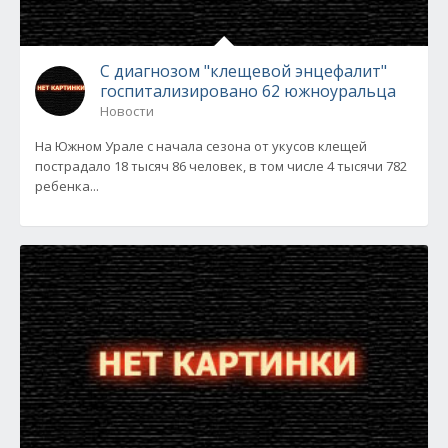
С диагнозом "клещевой энцефалит"
госпитализировано 62 южноуральца
Новости
На Южном Урале с начала сезона от укусов клещей
пострадало 18 тысяч 86 человек, в том числе 4 тысячи 782
ребенка...