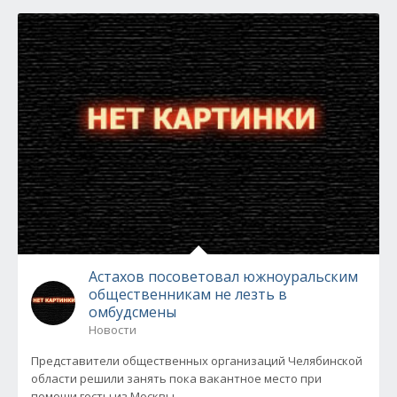
Астахов посоветовал южноуральским
общественникам не лезть в
омбудсмены
Новости
Представители общественных организаций Челябинской
области решили занять пока вакантное место при
помощи госты из Москвы...