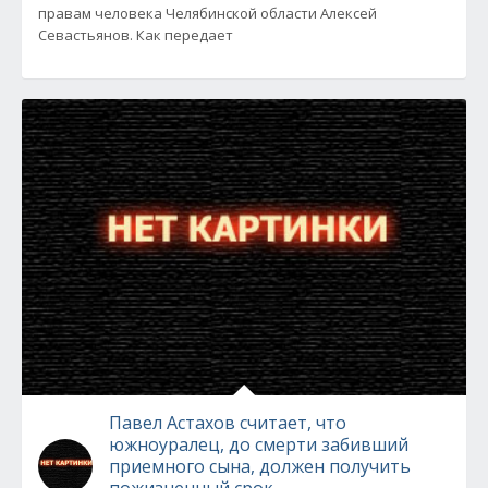
правам человека Челябинской области Алексей
Севастьянов. Как передает
Павел Астахов считает, что
южноуралец, до смерти забивший
приемного сына, должен получить