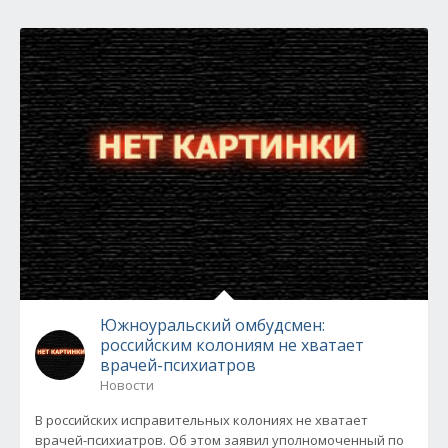
Южноуральский омбудсмен:
российским колониям не хватает
врачей-психиатров
Новости
В российских исправительных колониях не хватает
врачей-психиатров. Об этом заявил уполномоченный по