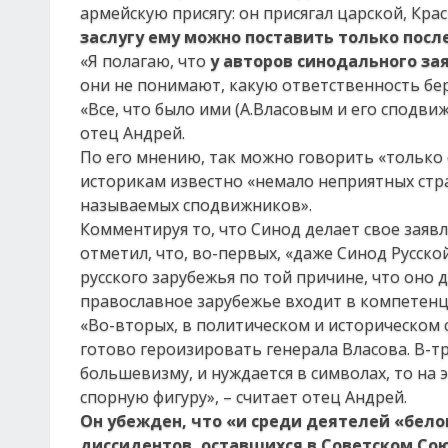
армейскую присягу: он присягал царской, Кра
заслугу ему можно поставить только посл
«Я полагаю, что
у авторов синодального за
они не понимают, какую ответственность бер
«Все, что было ими (А.Власовым и его сподви
отец Андрей.
По его мнению, так можно говорить «только о
историкам известно «немало неприятных стран
называемых сподвижников».
Комментируя то, что Синод делает свое заявл
отметил, что, во-первых, «даже Синод Русск
русского зарубежья по той причине, что оно 
православное зарубежье входит в компетен
«Во-вторых, в политическом и историческом 
готово героизировать генерала Власова. В-тр
большевизму, и нуждается в символах, то на
спорную фигуру», – считает отец Андрей.
Он убежден, что «и среди деятелей «бело
диссидентов, оставшихся в Советском Со