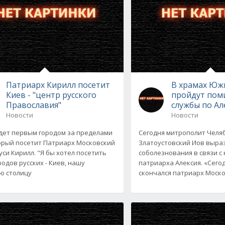
Патриарх Кирилл посетит
В храмах Юж
Киев - "центр русского
пройдут пом
Православия"
службы по Ал
Новости
Новости
дет первым городом за пределами
Сегодня митрополит Челя
орый посетит Патриарх Московский
Златоустовский Иов выра
уси Кирилл. "Я бы хотел посетить
соболезнования в связи с
родов русских - Киев, нашу
патриарха Алексия. «Сего
ю столицу
скончался патриарх Моско