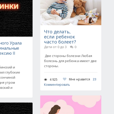
Что делать,
если ребенок
часто болеет?
ного Урала
Дети от 0 до 3
0
инальные
ексию II
Две стороны болезни Любая
болезнь для ребенка имеет две
стороны.
бинский и
зил глубокие
 кончиной
Мне нравится
23
4 925
дня утром
Комментировать
вский и