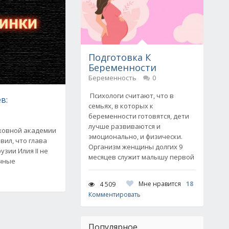
Подготовка К
Беременности
Беременность
0
Психологи считают, что в
в:
семьях, в которых к
беременности готовятся, дети
лучше развиваются и
ховной академии
эмоционально, и физически.
вил, что глава
Организм женщины долгих 9
зии Илия II не
месяцев служит малышу первой
ичные
Мне нравится
18
4 509
Комментировать
Популярное