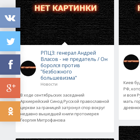
РПЦЗ: генерал Андрей
Власов - не предатель / Он
боролся против
"безбожного
большевизма"
Киев бу
Новости
РФ, кот
В ходе сентябрьских заседаний
и всея Р
Архиерейский Синод Русской православной
мать го
церкви за границей затронул спор вокруг
древню
недавно вышедшей книги протоиерея
Георгия Митрофанова