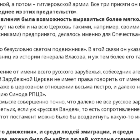
сной, а потом – гитлеровской армии. Все три присяги он
еднее из этих предательств
».
явления была возможность выразиться более мягко
ут на себя и на всю Церковь такими, например, своими
жниками) предпринято, делалось именно для Отечества»!
 безусловно святом подвижнике». В этой связи он указа
иц из истории генерала Власова, и уж тем более его т
ение от имени всего русского зарубежья, собеседник аг
ой Зарубежной Церкви не имеет права говорить от имен
даже в церковном отношении весьма пестро, и далеко н
цию Синода РПЦЗ».
смысле совершенно точно, что далеко не все русское за
етьих, если уж «русская Вандея», то есть сопротивление
 этот постамент можно было бы воздвигнуть какую-то и
го движения», и среди людей эмиграции, и среди
юзе, можно было бы найти людей, которые совмещал