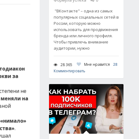
Формула успеха
0
"ВКонтакте" – одна из самых
популярных социальных сетей в
России, которую можно
использовать для продвижения
бренда или личного профиля.
Чтобы привлечь внимание
аудитории, нужно
Мне нравится
28
28 365
тодиакон
Комментировать
ркви за
 степени не
 меняли на
вной
и «нимало»
ества»
.
ушал