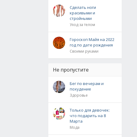
Сделать ноги
красивыми и
стройными
Уход за телом
Гороскоп Майя на 2022
год по дате рождения
Своими руками
Не пропустите
Бег по вечерам и
похудение
Здоровье
Только для девочек:
что подарить на 8
Марта
Мода