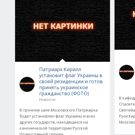
Патриарх Кирилл
установит флаг Украины в
своей резиденции и готов
принять украинское
гражданство (ФОТО)
В кафед
Новости
Спасите
В тронном зале Московского Патриарха
Святейш
будет установлен флаг Украины и всех
Руси Ки
других государств, находящихся на
Москов
канонической территории Русской
Православной Церкви...