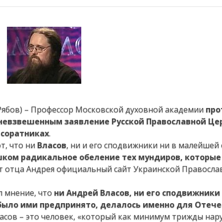
 Рябов) – Профессор Московской духовной академии
про
невзвешенным заявление Русской Православной Це
 соратниках
.
т, что ни
Власов
, ни и его сподвижники ни в малейшей
шком радикальное обеление тех мундиров, которые
ет отца Андрея официальный сайт Украинской Правосла
л мнение, что
ни Андрей Власов, ни его сподвижник
 было ими предпринято, делалось именно для Отеч
ласов – это человек, «который как минимум трижды нар