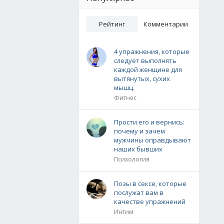
Рейтинг
Комментарии
4 упражнения, которые
следует выполнять
каждой женщине для
вытянутых, сухих
мышц.
Фитнес
Прости его и вернись:
почему и зачем
мужчины оправдывают
наших бывших
Психология
Позы в сексе, которые
послужат вам в
качестве упражнений
Интим