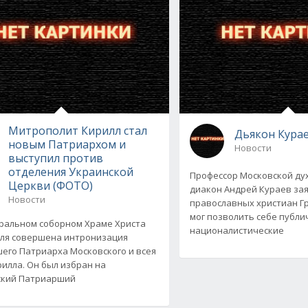
Митрополит Кирилл стал
Дьякон Курае
новым Патриархом и
Новости
выступил против
отделения Украинской
Профессор Московской ду
Церкви (ФОТО)
диакон Андрей Кураев зая
Новости
православных христиан Гру
мог позволить себе публ
ральном соборном Храме Христа
националистические
ля совершена интронизация
его Патриарха Московского и всея
рилла. Он был избран на
ский Патриарший