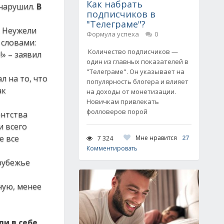
Как набрать
 нарушил.
В
подписчиков в
"Телеграме"?
. Неужели
Формула успеха
0
 словами:
Количество подписчиков —
» – заявил
один из главных показателей в
"Телеграме". Он указывает на
л на то, что
популярность блогера и влияет
ак
на доходы от монетизации.
Новичкам привлекать
фолловеров порой
ентства
и всего
е все
Мне нравится
27
7 324
Комментировать
рубежье
ную, менее
и в себе