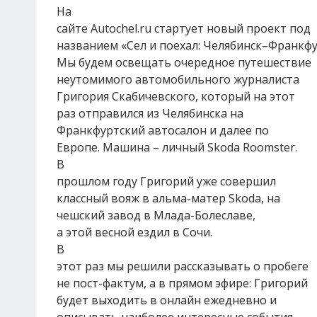
На
сайте Аutochel.ru стартует новый проект под
названием «Сел и поехал: Челябинск–Франкфу
Мы будем освещать очередное путешествие
неутомимого автомобильного журналиста
Григория Скабичевского, который на этот
раз отправился из Челябинска на
Франкфуртский автосалон и далее по
Европе. Машина – личный Skoda Roomster.
В
прошлом году Григорий уже совершил
классный вояж в альма-матер Skoda, на
чешский завод в Млада-Болеславе,
а этой весной ездил в Сочи.
В
этот раз мы решили рассказывать о пробеге
не пост-фактум, а в прямом эфире: Григорий
будет выходить в онлайн ежедневно и