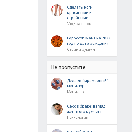
Сделать ноги
красивыми и
стройными
Уход за телом
Гороскоп Майя на 2022
год по дате рождения
Своими руками
Не пропустите
Делаем "мраморный"
маникюр
Маникюр
Секс в браке: взгляд
женатого мужчины
Психология
Как избежать