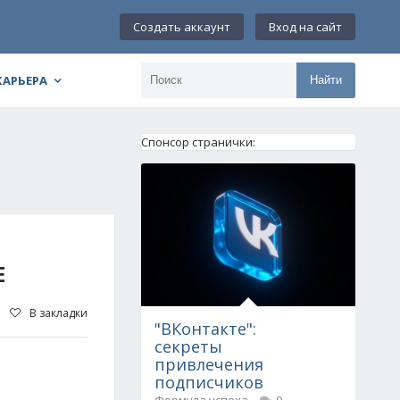
Создать аккаунт
Вход на сайт
КАРЬЕРА
Найти
Спонсор странички:
Е
В закладки
"ВКонтакте":
секреты
привлечения
подписчиков