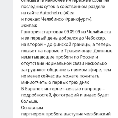
описывать наиболее интересные события
последних суток в собственном разделе
на сайте Аutochel.ru («Сел
и поехал: Челябинск-Франкфурт»).
Экипаж
Григория стартовал 09.09.09 из Челябинска
и за первый день добрался до Чебоксар,
на второй – до финской границы, а теперь
плывет на пароме в Травемюнде. Длинные
изматывающие пробеги по России и
отсутствие нормальной связи несколько
затрудняют общение в прямом эфире, тем
не менее сейчас вы можете почитать
миниотчеты о первых трех днях.
В Европе с интернет-связью попроще –
подробностей, фотографий и видео будет
больше.
Основным
партнером пробега выступил челябинский