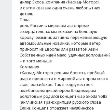
дилер Skoda, компания «Каскад-Моторс»,
и с этим связана одна очень любопытная
деталь.
Пока
роль России в мировом автопроме
созерцательна: мы похожи на большую
корову, безынициативно пережевывающую
автомобильные новинки, которые ветер
приносит из Европы или развитой Азии.
Собственных идей мало, удачных воплощени
– и того меньше.
Компания
«Каскад-Моторс» решила бросить пробный
шар и привнести в мировой автопром нечто
своё, российское. Так в содружестве с
челябинским дизайнером Владимиром
Болотовым родился концепт-кар Skoda Yolki
(английская транскрипция русского слова
Ёлки). Концепт отражает челябинское