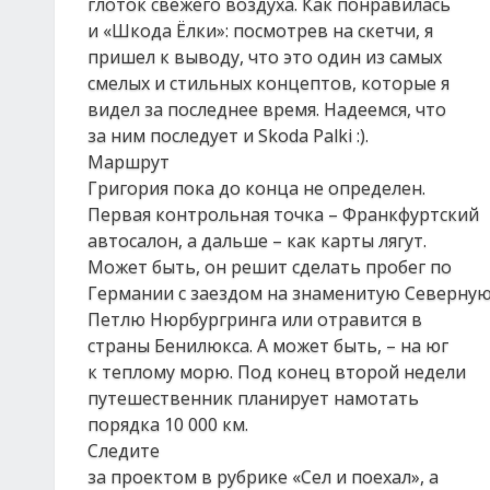
глоток свежего воздуха. Как понравилась
и «Шкода Ёлки»: посмотрев на скетчи, я
пришел к выводу, что это один из самых
смелых и стильных концептов, которые я
видел за последнее время. Надеемся, что
за ним последует и Skoda Palki :).
Маршрут
Григория пока до конца не определен.
Первая контрольная точка – Франкфуртский
автосалон, а дальше – как карты лягут.
Может быть, он решит сделать пробег по
Германии с заездом на знаменитую Северну
Петлю Нюрбургринга или отравится в
страны Бенилюкса. А может быть, – на юг
к теплому морю. Под конец второй недели
путешественник планирует намотать
порядка 10 000 км.
Следите
за проектом в рубрике «Сел и поехал», а