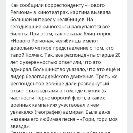
Как сообщили корреспонденту «Нового
Региона» в кинотеатрах, картина вызвала
большой интерес у челябинцев. На
сегодняшние киносеансы раскупаются все
билеты. При этом, как показал блиц-опрос
«Нового Региона», челябинцы имеют
довольно четкое представление о том, кто
такой Колчак. Так, все респонденты старше 20
лет с уверенностью ответили, что это
адмирал. Большинство указало, что это ещё и
лидер белогвардейского движения. Треть же
респондентов вообще дали развёрнутый
ответ с выкладками о том, где служил (в
частности Черноморский флот), в каких
военных кампаниях участвовал и чем
увлекался (география) адмирал. Была даже
названа его любимая песня – «Гори, гори моя
звезда».