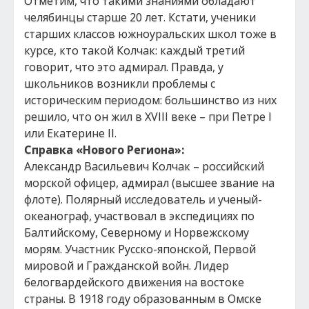
Отметим, что такими знаниями обладают
челябинцы старше 20 лет. Кстати, ученики
старших классов южноуральских школ тоже в
курсе, кто такой Колчак: каждый третий
говорит, что это адмирал. Правда, у
школьников возникли проблемы с
историческим периодом: большинство из них
решило, что он жил в ХVIII веке – при Петре I
или Екатерине II.
Справка «Нового Региона»:
Александр Васильевич Колчак – российский
морской офицер, адмирал (высшее звание на
флоте). Полярный исследователь и ученый-
океанограф, участвовал в экспедициях по
Балтийскому, Северному и Норвежскому
морям. Участник Русско-японской, Первой
мировой и Гражданской войн. Лидер
белогвардейского движения на востоке
страны. В 1918 году образованным в Омске