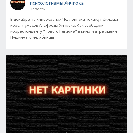
психологизмы Хичкока
Новости
В декабре на киноэкранах Челябинска покажут фильмы
короля ужасов Альфреда Хичкока. Как сообщили
корреспонденту "Нового Региона" в кинотеатре имени
Пушкина, о челябинцы