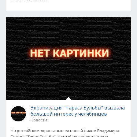
Экранизация "Тараса Бульбы" вызвала
большой интерес у челябинцев
Новости
На российские экраны вышел новый фильм Владимира
Бортко "Тарас Бульба", снятый по одноименному