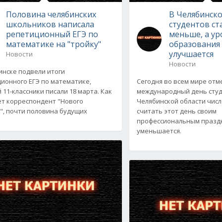
Половина челябинских
В Челябинско
школьников написала
студентов ст
репетиционный ЕГЭ по
меньше, а ур
математике на "тройку"
образования
улучшается
Новости
Новости
инске подвели итоги
ионного ЕГЭ по математике,
Сегодня во всем мире от
 11-классники писали 18 марта. Как
международный день студ
т корреспондент "Нового
Челябинской области числ
", почти половина будущих
считать этот день своим
профессиональным празд
уменьшается.