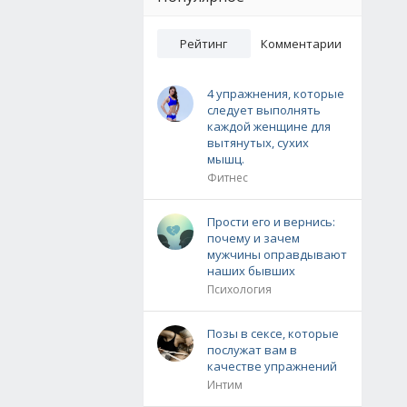
Рейтинг
Комментарии
4 упражнения, которые
следует выполнять
каждой женщине для
вытянутых, сухих
мышц.
Фитнес
Прости его и вернись:
почему и зачем
мужчины оправдывают
наших бывших
Психология
Позы в сексе, которые
послужат вам в
качестве упражнений
Интим