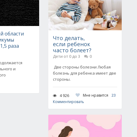
й области
Что делать,
никумы
если ребенок
1,5 раза
часто болеет?
Дети от 0 до 3
0
родолжается
Две стороны болезни Любая
льного и
болезнь для ребенка имеет две
ого
стороны.
Мне нравится
23
4 926
Комментировать