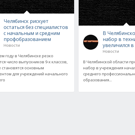
Челябинск рискует
остаться без специалистов
с начальным и средним
В Челябинско
профобразованием
набор в тех
увеличился в 
Новости
Новости
ем году в Челябинске резко
тся число выпускников 9-х классов,
В Челябинской области п
 становятся основным
набор в учреждения нача
ентом для учреждений начального
среднего профессиональн
его
образования...