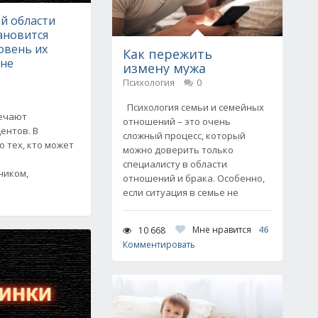
й области
ановится
овень их
Как пережить
 не
измену мужа
Психология
0
Психология семьи и семейных
мечают
отношений – это очень
ентов. В
сложный процесс, который
о тех, кто может
можно доверить только
специалисту в области
ником,
отношений и брака. Особенно,
если ситуация в семье не
Мне нравится
46
10 668
Комментировать