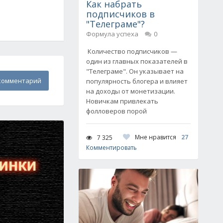
Как набрать
подписчиков в
"Телеграме"?
Формула успеха
0
Количество подписчиков —
один из главных показателей в
"Телеграме". Он указывает на
комментарий
популярность блогера и влияет
на доходы от монетизации.
Новичкам привлекать
фолловеров порой
Мне нравится
27
7 325
Комментировать