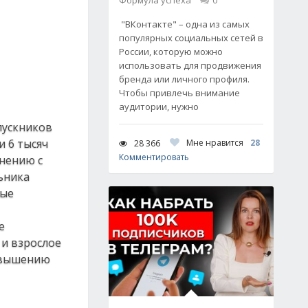
Формула успеха
0
"ВКонтакте" – одна из самых
популярных социальных сетей в
России, которую можно
использовать для продвижения
бренда или личного профиля.
Чтобы привлечь внимание
аудитории, нужно
пускников
и 6 тысяч
Мне нравится
28
28 366
Комментировать
внению с
льника
ные
е
 и взрослое
повышению