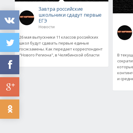
Завтра российские
школьники сдадут первые
ЕГЭ
Новости
26 мая выпускники 11 классов российских
школ будут сдавать первые единые
госэкзамены. Как передает корреспондент
"Нового Региона", в Челябинской области
В текущ
сократи
которые
континг
и средн