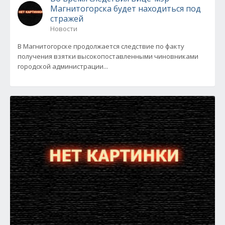
Магнитогорска будет находиться под
стражей
Новости
В Магнитогорске продолжается следствие по факту
получения взятки высокопоставленными чиновниками
городской администрации...