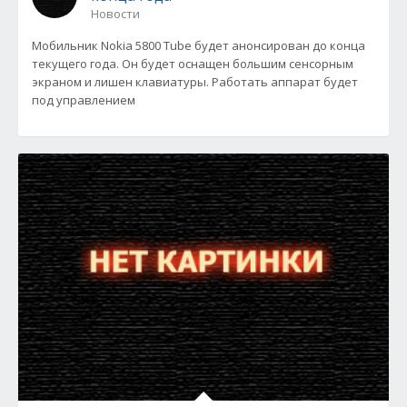
Новости
Мобильник Nokia 5800 Tube будет анонсирован до конца
текущего года. Он будет оснащен большим сенсорным
экраном и лишен клавиатуры. Работать аппарат будет
под управлением