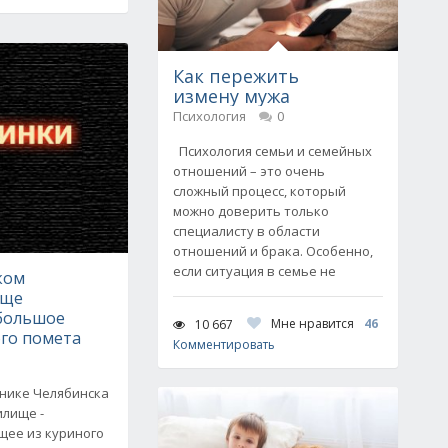
Как пережить
измену мужа
Психология
0
Психология семьи и семейных
отношений – это очень
сложный процесс, который
можно доверить только
специалисту в области
отношений и брака. Особенно,
если ситуация в семье не
ком
ище
большое
Мне нравится
46
10 667
ого помета
Комментировать
чнике Челябинска
лище -
щее из куриного