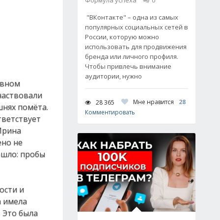
Формула успеха
0
"ВКонтакте" – одна из самых
популярных социальных сетей в
России, которую можно
использовать для продвижения
бренда или личного профиля.
Чтобы привлечь внимание
аудитории, нужно
авном
частвовали
Мне нравится
28
28 365
шнях помёта.
Комментировать
тветствует
Ирина
ено не
ошло: пробы
ости и
а имела
– Это была