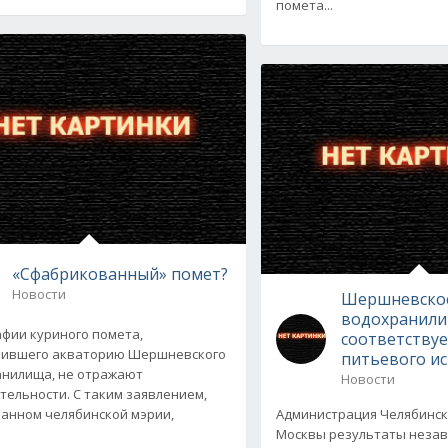
помета...
«Сфабрикованный» помет?
Новости
Шершневско
водохранили
фии куриного помета,
соответству
нившего акваторию Шершневского
питьевого и
нилища, не отражают
Новости
тельности. С таким заявлением,
анном челябинской мэрии,
Администрация Челябинск
Москвы результаты неза