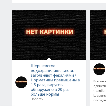
Шершевское
водохранилище вновь
загрязняют фекалиями /
Нормативы превышены в
Все зая
1,5 раза, вирусов
единств
обнаружено в 20 раз
Челябин
больше нормы
Шершне
Новости
последн