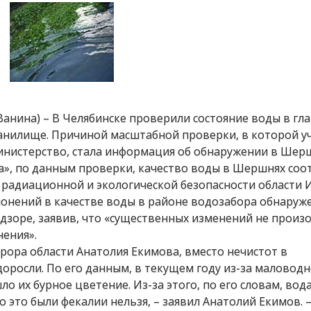
 Ванина) – В Челябинске проверили состояние воды в гл
нилище. Причиной масштабной проверки, в которой у
министерство, стала информация об обнаружении в Шер
а», по данным проверки, качество воды в Шершнях соо
 радиационной и экологической безопасности области 
лонений в качестве воды в районе водозабора обнаруж
адзоре, заявив, что «существенных изменений не произ
нения».
ора области Анатолия Екимова, вместо нечистот в
росли. По его данным, в текущем году из-за маловодн
их бурное цветение. Из-за этого, по его словам, вод
о это были фекалии нельзя, – заявил Анатолий Екимов. 