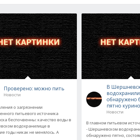
В Шершневс
Проверено: можно пить
водохранил
Новости
обнаружено 
пятно курин
вления о загрязнении
Новости
енного питьевого источника
ска беспочвенны: качество воды в
В главном питьевом исто
вском водохранилище в
- Шершневском водохрани
ие годы никак не менялось. А
обнаружено пятно, состоя