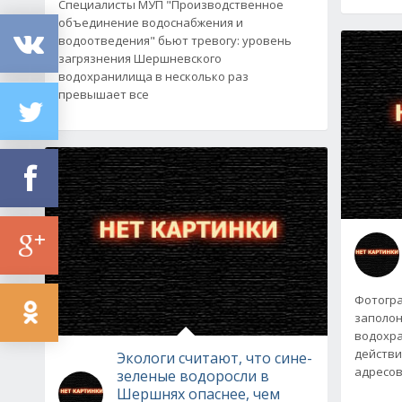
Специалисты МУП "Производственное
объединение водоснабжения и
водоотведения" бьют тревогу: уровень
загрязнения Шершневского
водохранилища в несколько раз
превышает все
Фотогра
заполо
водохра
действи
Экологи считают, что сине-
адресов
зеленые водоросли в
Шершнях опаснее, чем