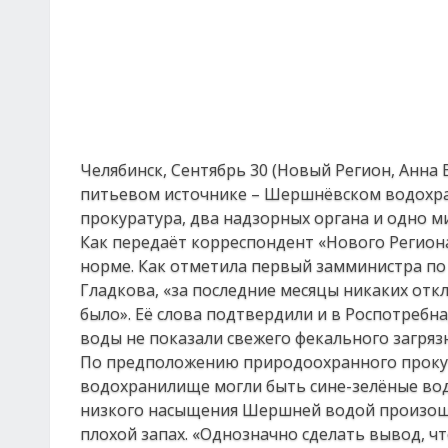
Челябинск, Сентябрь 30 (Новый Регион, Анна
питьевом источнике – Шершнёвском водохра
прокуратура, два надзорных органа и одно 
Как передаёт корреспондент «Нового Регион
норме. Как отметила первый замминистра по
Гладкова, «за последние месяцы никаких отк
было». Её слова подтвердили и в Роспотребн
воды не показали свежего фекального загряз
По предположению природоохранного прокур
водохранилище могли быть сине-зелёные водо
низкого насыщения Шершней водой произошло 
плохой запах. «Однозначно сделать вывод, чт