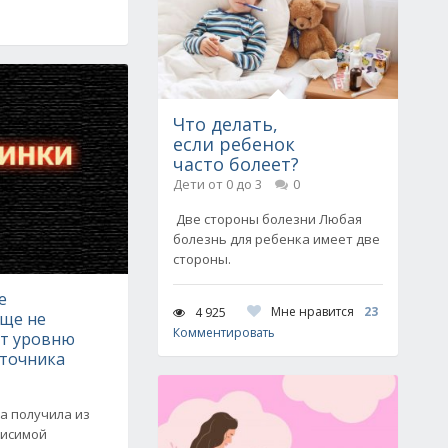
Что делать,
если ребенок
часто болеет?
Дети от 0 до 3
0
Две стороны болезни Любая
болезнь для ребенка имеет две
стороны.
е
Мне нравится
23
4 925
ще не
Комментировать
ет уровню
сточника
а получила из
висимой