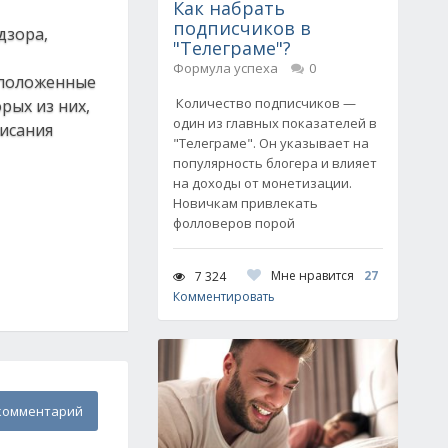
Как набрать
подписчиков в
дзора,
"Телеграме"?
Формула успеха
0
сположенные
Количество подписчиков —
рых из них,
один из главных показателей в
исания
"Телеграме". Он указывает на
популярность блогера и влияет
на доходы от монетизации.
Новичкам привлекать
фолловеров порой
Мне нравится
27
7 324
Комментировать
комментарий