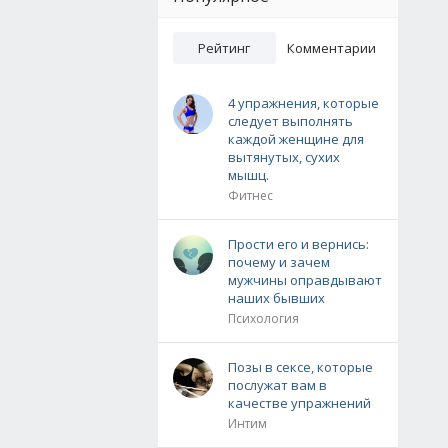
Рейтинг
Комментарии
4 упражнения, которые
следует выполнять
каждой женщине для
вытянутых, сухих
мышц.
Фитнес
Прости его и вернись:
почему и зачем
мужчины оправдывают
наших бывших
Психология
Позы в сексе, которые
послужат вам в
качестве упражнений
Интим