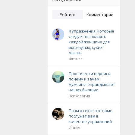
Рейтинг
Комментарии
4 упражнения, которые
следует выполнять
каждой женщине для
вытянутых, сухих
мышц.
Фитнес
Прости его и вернись:
почему и зачем
мужчины оправдывают
наших бывших
Психология
Позы в сексе, которые
послужат вам в
качестве упражнений
Интим