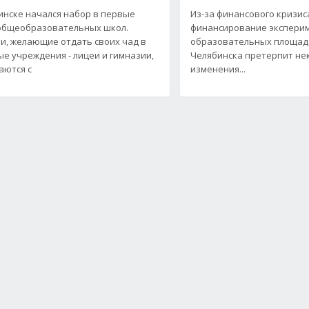
инске начался набор в первые
Из-за финансового кризис
общеобразовательных школ.
финансирование экспери
и, желающие отдать своих чад в
образовательных площад
ые учреждения - лицеи и гимназии,
Челябинска претерпит н
аются с
изменения...