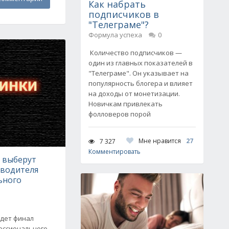
Как набрать
подписчиков в
"Телеграме"?
Формула успеха
0
Количество подписчиков —
один из главных показателей в
"Телеграме". Он указывает на
популярность блогера и влияет
на доходы от монетизации.
Новичкам привлекать
фолловеров порой
Мне нравится
27
7 327
Комментировать
е выберут
оводителя
ьного
йдет финал
фессионального