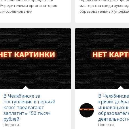
 Учредителем и организатором
мастерства среди руково
ля-соревнования
образовательных учрежде
В Челябинске за
В Челябинск
поступление в первый
кризис добра
класс предлагают
инновацион
заплатить 150 тысяч
образовател
рублей
деятельност
Новости
Новости