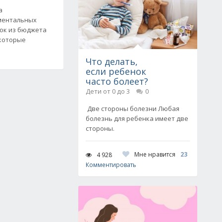
а
ментальных
ок из бюджета
екоторые
Что делать,
если ребенок
часто болеет?
Дети от 0 до 3
0
Две стороны болезни Любая
болезнь для ребенка имеет две
стороны.
Мне нравится
23
4 928
Комментировать