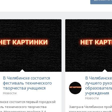
В Челябинске состоится
В Челябинск
фестиваль технического
лучшего рук
творчества учащихся
образовател
учреждения
Новости
Новости
инске состоится первый городской
ль технического творчества
Завтра в Челябинске про
я. Мероприятие пройдет 3-4
городского конкурса про