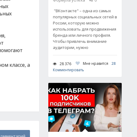
Формула успеха
0
ных
"ВКонтакте" – одна из самых
льных
популярных социальных сетей в
России, которую можно
использовать для продвижения
ия,
бренда или личного профиля.
Чтобы привлечь внимание
от
аудитории, нужно
 помогают
Мне нравится
28
28 376
ом классе, а
Комментировать
комментарий