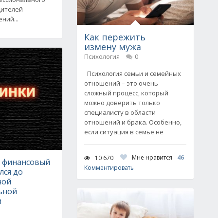
дителей
ний...
Как пережить
измену мужа
Психология
0
Психология семьи и семейных
отношений – это очень
сложный процесс, который
можно доверить только
специалисту в области
отношений и брака. Особенно,
если ситуация в семье не
Мне нравится
46
10 670
е финансовый
Комментировать
лся до
ной
ьной
и