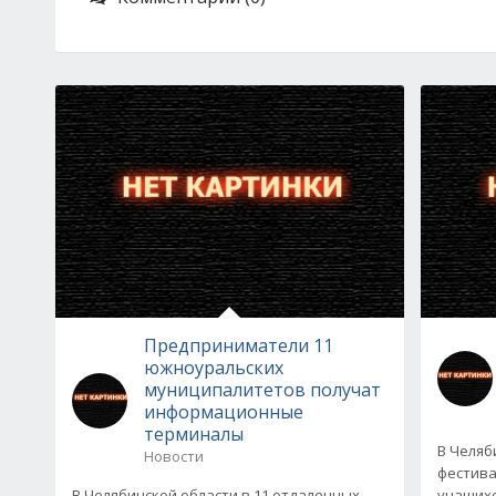
Предприниматели 11
южноуральских
муниципалитетов получат
информационные
терминалы
В Челяб
Новости
фестива
В Челябинской области в 11 отдаленных
учащихс