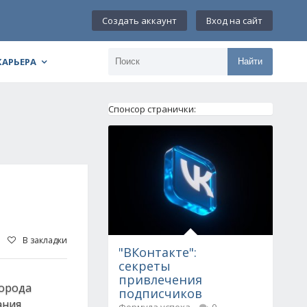
Создать аккаунт
Вход на сайт
КАРЬЕРА
Найти
Спонсор странички:
В закладки
"ВКонтакте":
секреты
привлечения
города
подписчиков
ния.