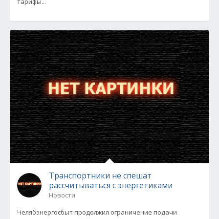
тарифы...
Транспортники не спешат
рассчитываться с энергетиками
Новости
Челябэнергосбыт продолжил ограничение подачи