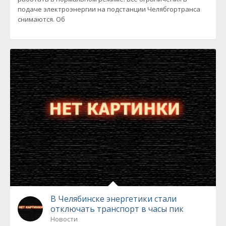
подаче электроэнергии на подстанции Челябгортранса
снимаются. Об
В Челябинске энергетики стали
отключать транспорт в часы пик
Новости